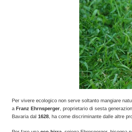
Per vivere ecologico non serve soltanto mangiare natu
a
Franz Ehrnsperger
, proprietario di sesta generazio
Bavaria dal
1628
, ha come discriminante dalle altre prod
Per fare una
eco-birra
, spiega Ehrnsperger, bisogna pa