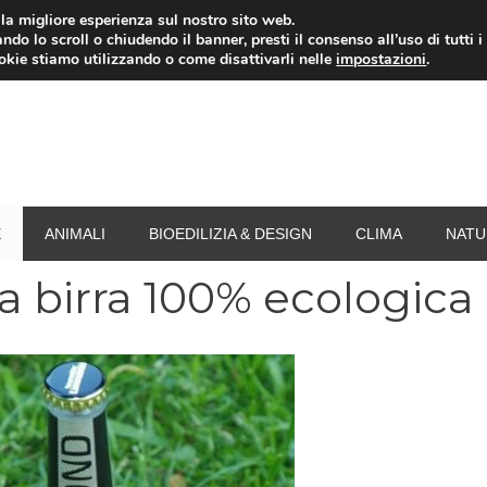
i la migliore esperienza sul nostro sito web.
ndo lo scroll o chiudendo il banner, presti il consenso all’uso di tutti i
RISPARMIO ENERGETICO
SPESA
TERMOVALO
ookie stiamo utilizzando o come disattivarli nelle
impostazioni
.
E
ANIMALI
BIOEDILIZIA & DESIGN
CLIMA
NATU
 birra 100% ecologica