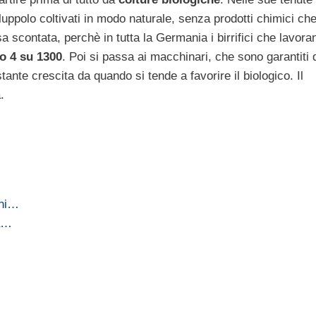
luppolo coltivati in modo naturale, senza prodotti chimici ch
 scontata, perchè in tutta la Germania i birrifici che lavora
o 4 su 1300
. Poi si passa ai macchinari, che sono garantiti 
stante crescita da quando si tende a favorire il biologico. Il
.
ini…
la…