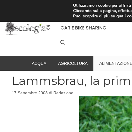
Vai
Utilizziamo i cookie per offrirt
Cliccando sulla pagina, effettua
al
RACCOLTA DIFFERENZIATA
Puoi scoprire di più su quali c
contenuto
CAR E BIKE SHARING
ACQUA
AGRICOLTURA
ALIMENTAZION
Lammsbrau, la prima
17 Settembre 2008
di
Redazione