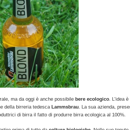
rale, ma da oggi è anche possibile
bere ecologico
. L’idea è
ne della birreria tedesca
Lammsbrau
. La sua azienda, prese
uttrici di birra il fatto di produrre birra ecologica al 100%.
rtire prima di tutto da
colture biologiche
. Nelle sue tenute 