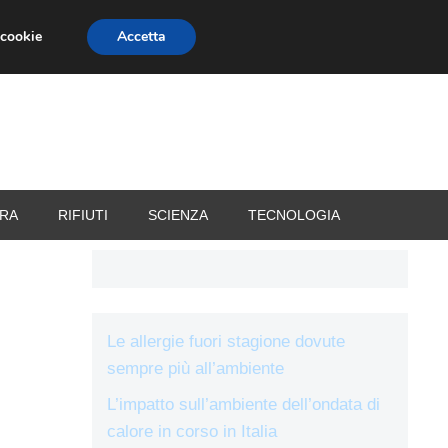
 cookie
Accetta
RIZZATORI
VACANZE
RA
RIFIUTI
SCIENZA
TECNOLOGIA
Le allergie fuori stagione dovute
sempre più all’ambiente
L’impatto sull’ambiente dell’ondata di
calore in corso in Italia