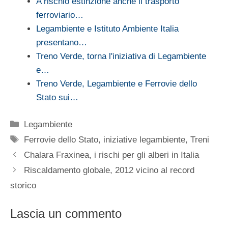
A rischio estinzione anche il trasporto
ferroviario…
Legambiente e Istituto Ambiente Italia
presentano…
Treno Verde, torna l'iniziativa di Legambiente
e…
Treno Verde, Legambiente e Ferrovie dello
Stato sui…
Categorie
Legambiente
Tag
Ferrovie dello Stato
,
iniziative legambiente
,
Treni
Chalara Fraxinea, i rischi per gli alberi in Italia
Riscaldamento globale, 2012 vicino al record
storico
Lascia un commento