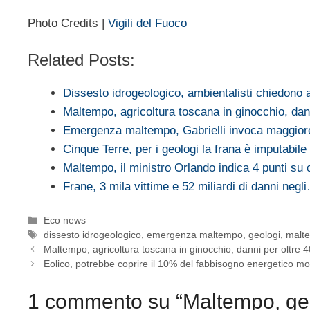
Photo Credits |
Vigili del Fuoco
Related Posts:
Dissesto idrogeologico, ambientalisti chiedono
Maltempo, agricoltura toscana in ginocchio, da
Emergenza maltempo, Gabrielli invoca maggior
Cinque Terre, per i geologi la frana è imputabil
Maltempo, il ministro Orlando indica 4 punti su
Frane, 3 mila vittime e 52 miliardi di danni negl
Categorie
Eco news
Tag
dissesto idrogeologico
,
emergenza maltempo
,
geologi
,
malt
Maltempo, agricoltura toscana in ginocchio, danni per oltre 
Eolico, potrebbe coprire il 10% del fabbisogno energetico mo
1 commento su “Maltempo, ge