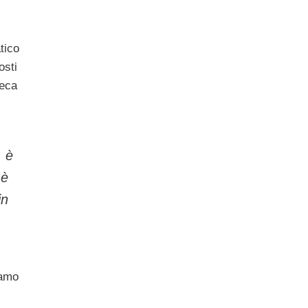
tico
osti
ieca
, è
 è
in
iamo