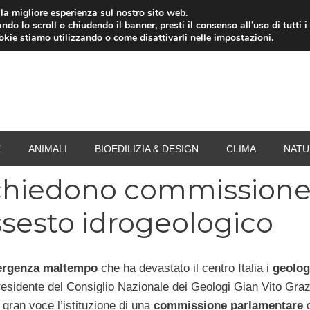
i la migliore esperienza sul nostro sito web.
ndo lo scroll o chiudendo il banner, presti il consenso all’uso di tutti i
RISPARMIO ENERGETICO
SPESA
TERMOVALO
ookie stiamo utilizzando o come disattivarli nelle
impostazioni
.
E
ANIMALI
BIOEDILIZIA & DESIGN
CLIMA
NATU
chiedono commission
ssesto idrogeologico
rgenza maltempo
che ha devastato il centro Italia i
geolog
residente del Consiglio Nazionale dei Geologi Gian Vito Gra
gran voce l’istituzione di una
commissione parlamentare
c