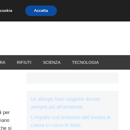
 cookie
Accetta
RIZZATORI
VACANZE
RA
RIFIUTI
SCIENZA
TECNOLOGIA
e
Le allergie fuori stagione dovute
sempre più all’ambiente
i
per
L’impatto sull’ambiente dell’ondata di
ziano
calore in corso in Italia
he si