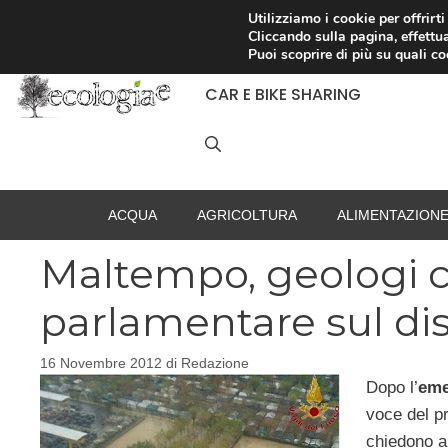
Vai
Utilizziamo i cookie per offrirt
Cliccando sulla pagina, effettua
al
RACCOLTA DIFFERENZIATA
Puoi scoprire di più su quali c
contenuto
CAR E BIKE SHARING
ACQUA
AGRICOLTURA
ALIMENTAZION
Maltempo, geologi 
parlamentare sul di
16 Novembre 2012
di
Redazione
Dopo l’
eme
voce del p
chiedono a 