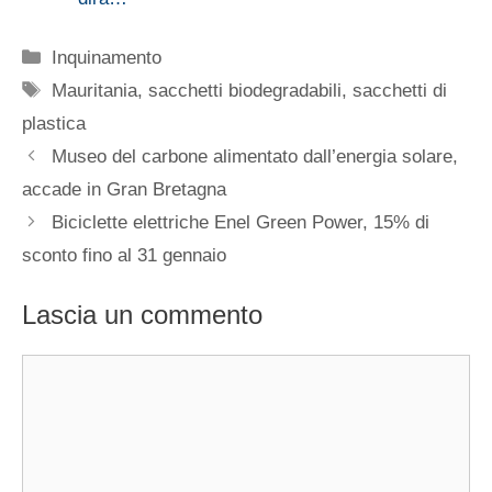
Categorie
Inquinamento
Tag
Mauritania
,
sacchetti biodegradabili
,
sacchetti di
plastica
Museo del carbone alimentato dall’energia solare,
accade in Gran Bretagna
Biciclette elettriche Enel Green Power, 15% di
sconto fino al 31 gennaio
Lascia un commento
Commento