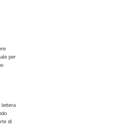
ere
nale per
no
lettera
ndo
rte di