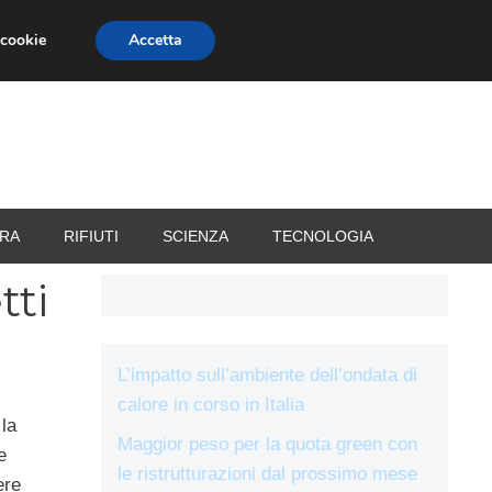
 cookie
Accetta
RIZZATORI
VACANZE
RA
RIFIUTI
SCIENZA
TECNOLOGIA
tti
L’impatto sull’ambiente dell’ondata di
calore in corso in Italia
 la
Maggior peso per la quota green con
e
le ristrutturazioni dal prossimo mese
ere