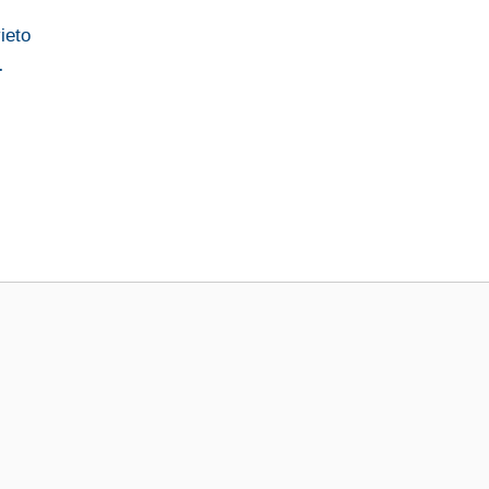
ieto
…