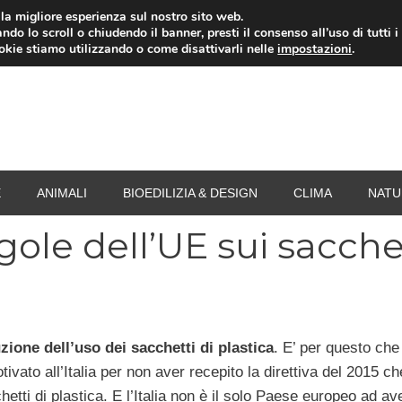
i la migliore esperienza sul nostro sito web.
ndo lo scroll o chiudendo il banner, presti il consenso all’uso di tutti i
RISPARMIO ENERGETICO
SPESA
TERMOVALO
ookie stiamo utilizzando o come disattivarli nelle
impostazioni
.
E
ANIMALI
BIOEDILIZIA & DESIGN
CLIMA
NATU
egole dell’UE sui sacche
zione dell’uso dei sacchetti di plastica
. E’ per questo che
vato all’Italia per non aver recepito la direttiva del 2015 ch
hetti di plastica. E l’Italia non è il solo Paese europeo ad av