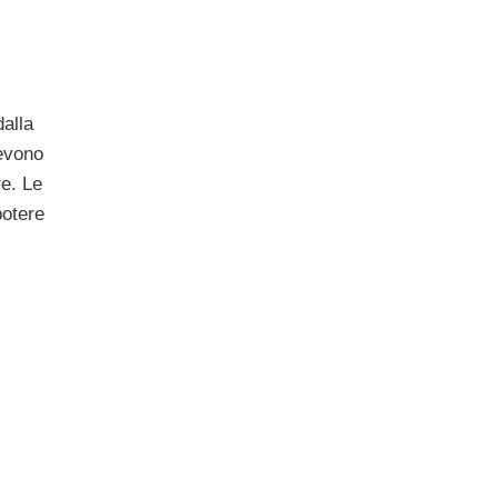
dalla
devono
e. Le
potere