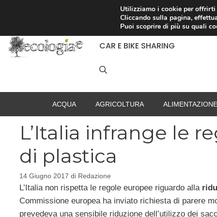
Vai
Utilizziamo i cookie per offrirt
Cliccando sulla pagina, effettua
al
RACCOLTA DIFFERENZIATA
Puoi scoprire di più su quali c
contenuto
CAR E BIKE SHARING
ACQUA
AGRICOLTURA
ALIMENTAZION
L’Italia infrange le r
di plastica
14 Giugno 2017
di
Redazione
L’Italia non rispetta le regole europee riguardo alla
ridu
Commissione europea ha inviato richiesta di parere moti
prevedeva una sensibile riduzione dell’utilizzo dei sacc