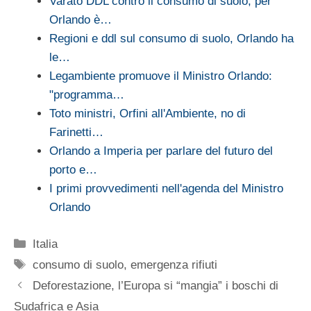
Varato DDL contro il consumo di suolo, per
Orlando è…
Regioni e ddl sul consumo di suolo, Orlando ha
le…
Legambiente promuove il Ministro Orlando:
"programma…
Toto ministri, Orfini all'Ambiente, no di
Farinetti…
Orlando a Imperia per parlare del futuro del
porto e…
I primi provvedimenti nell'agenda del Ministro
Orlando
Categorie
Italia
Tag
consumo di suolo
,
emergenza rifiuti
Deforestazione, l’Europa si “mangia” i boschi di
Sudafrica e Asia