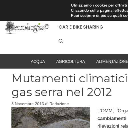
Vai
Utilizziamo i cookie per offrirt
Cliccando sulla pagina, effettua
al
RACCOLTA DIFFERENZIATA
Puoi scoprire di più su quali c
contenuto
CAR E BIKE SHARING
ACQUA
AGRICOLTURA
ALIMENTAZION
Mutamenti climatici,
gas serra nel 2012
8 Novembre 2013
di
Redazione
L’OMM, l’Orga
cambiamenti 
rilevazioni re