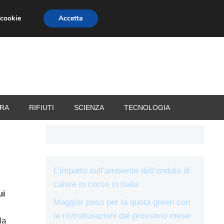
 cookie
Accetta
RIZZATORI
VACANZE
RA
RIFIUTI
SCIENZA
TECNOLOGIA
L’impatto sull’ambiente dell’ondata di
calore in corso in Italia
ui
Maggior peso per la quota green con
le ristrutturazioni dal prossimo mese
la