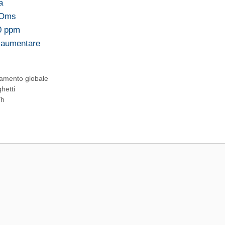
a
l'Oms
00 ppm
d aumentare
damento globale
hetti
/h