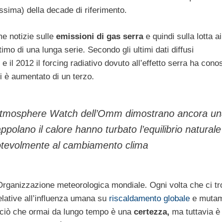
issima) della decade di riferimento.
e notizie sulle
emissioni di gas serra
e quindi sulla lotta ai
timo di una lunga serie. Secondo gli ultimi dati diffusi
 il 2012 il forcing radiativo dovuto all’effetto serra ha cono
i è aumentato di un terzo.
al Atmosphere Watch dell’Omm dimostrano ancora u
appolano il calore hanno turbato l’equilibrio naturale
notevolmente al cambiamento clima
’Organizzazione meteorologica mondiale. Ogni volta che ci t
elative all’influenza umana su
riscaldamento globale
e mutam
ciò che ormai da lungo tempo è una
certezza,
ma tuttavia è