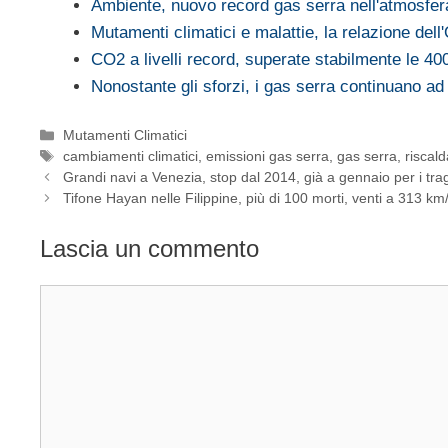
Ambiente, nuovo record gas serra nell'atmosfer
Mutamenti climatici e malattie, la relazione del
CO2 a livelli record, superate stabilmente le 4
Nonostante gli sforzi, i gas serra continuano a
Categorie
Mutamenti Climatici
Tag
cambiamenti climatici
,
emissioni gas serra
,
gas serra
,
riscal
Grandi navi a Venezia, stop dal 2014, già a gennaio per i trag
Tifone Hayan nelle Filippine, più di 100 morti, venti a 313 km
Lascia un commento
Commento