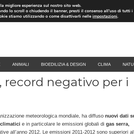
i la migliore esperienza sul nostro sito web.
ndo lo scroll o chiudendo il banner, presti il consenso all’uso di tutti i
RISPARMIO ENERGETICO
SPESA
TERMOVALO
ookie stiamo utilizzando o come disattivarli nelle
impostazioni
.
E
ANIMALI
BIOEDILIZIA & DESIGN
CLIMA
NATU
 record negativo per i
nizzazione meteorologica mondiale, ha diffuso
nuovi dati s
climatici
e in particolare le emissioni globali di
gas serra,
lative all’anno 2012. Le emissioni 2011-2012 sono superiori al