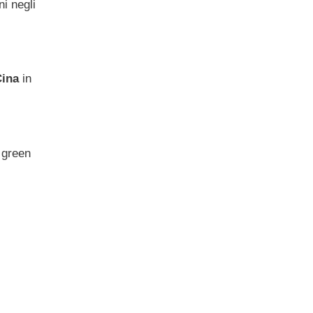
i negli
Cina
in
 green