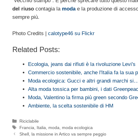
“vecchio stampo”. E perché sprecare tutto questo mate
del riuso
contagia la
moda
e la produzione di accessor
sempre più.
Photo Credits |
calotype46 su Flickr
Related Posts:
Ecologia, jeans dai rifiuti è la rivoluzione Levi's
Commercio sostenibile, anche l'Italia fa la sua p
Moda ecologica: Gucci e altri grandi marchi si
Alta moda tossica per bambini, i dati Greenpe
Moda, Valentino la firma più green secondo Gr
Ambiente, la scelta sostenibile di HM
Categorie
Riciclabile
Tag
Francia
,
Italia
,
moda
,
moda ecologica
Shell, la missione in Artico va sempre peggio