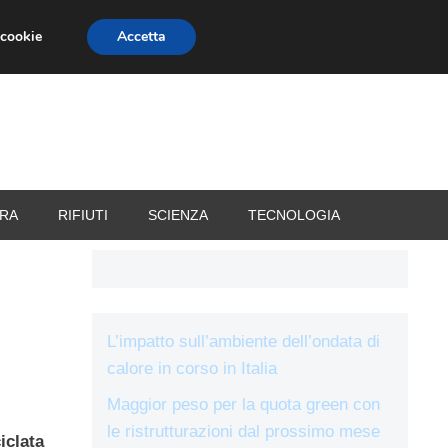
 cookie
Accetta
RIZZATORI
VACANZE
RA
RIFIUTI
SCIENZA
TECNOLOGIA
L’impatto sull’ambiente dell’ondata di
calore in corso in Italia
Maggior peso per la quota green con
le ristrutturazioni dal prossimo mese
iclata