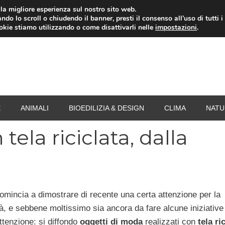
i la migliore esperienza sul nostro sito web.
ndo lo scroll o chiudendo il banner, presti il consenso all’uso di tutti i
RISPARMIO ENERGETICO
SPESA
TERMOVALO
ookie stiamo utilizzando o come disattivarli nelle
impostazioni
.
E
ANIMALI
BIOEDILIZIA & DESIGN
CLIMA
NATU
ela riciclata, dalla
mincia a dimostrare di recente una certa attenzione per la
tà, e sebbene moltissimo sia ancora da fare alcune iniziative
ttenzione: si diffondo
oggetti di moda
realizzati con
tela ric