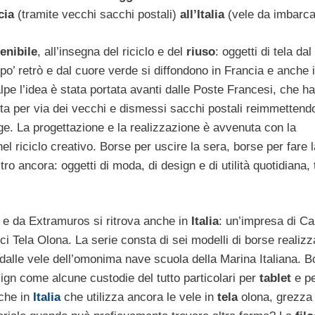
cia
(tramite vecchi sacchi postali)
all’Italia
(vele da imbarca
enibile
, all’insegna del riciclo e del
riuso
: oggetti di tela dal
po’ retrò e dal cuore verde si diffondono in Francia e anche 
ralpe l’idea è stata portata avanti dalle Poste Francesi, che h
a per via dei vecchi e dismessi sacchi postali reimmettendo
ge. La progettazione e la realizzazione è avvenuta con la
l riciclo creativo. Borse per uscire la sera, borse per fare l
 ancora: oggetti di moda, di design e di utilità quotidiana, t
i e da Extramuros si ritrova anche in
Italia
: un’impresa di Ca
cci Tela Olona. La serie consta di sei modelli di borse realizz
dalle vele dell’omonima nave scuola della Marina Italiana. B
ign come alcune custodie del tutto particolari per
tablet
e p
che in
Italia
che utilizza ancora le vele in
tela
olona, grezza