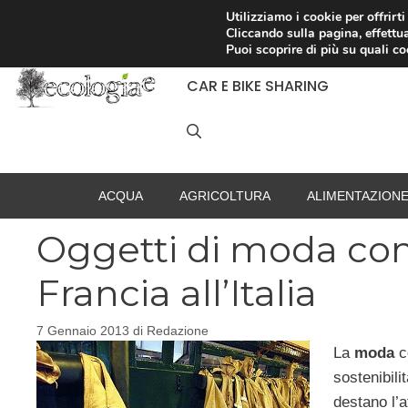
Vai
Utilizziamo i cookie per offrirt
Cliccando sulla pagina, effettua
al
RACCOLTA DIFFERENZIATA
Puoi scoprire di più su quali c
contenuto
CAR E BIKE SHARING
ACQUA
AGRICOLTURA
ALIMENTAZION
Oggetti di moda con t
Francia all’Italia
7 Gennaio 2013
di
Redazione
La
moda
co
sostenibili
destano l’a