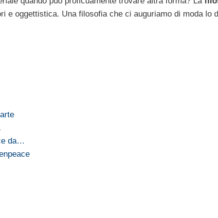
riale quando può proficuamente trovare altra forma? La
filo
i e oggettistica. Una filosofia che ci auguriamo di moda lo d
arte
…
ace da…
eenpeace