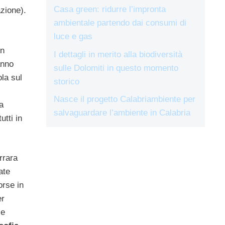
Casa green: ridurre l’impronta
zione).
ambientale partendo dai consumi di
luce e gas
in
I dettagli in merito alla biodiversità
anno
sulle Dolomiti in questo momento
la sul
storico
Nasce il progetto Calabriambiente per
a
salvaguardare l’ambiente in Calabria
utti in
rrara
ate
orse in
er
 e