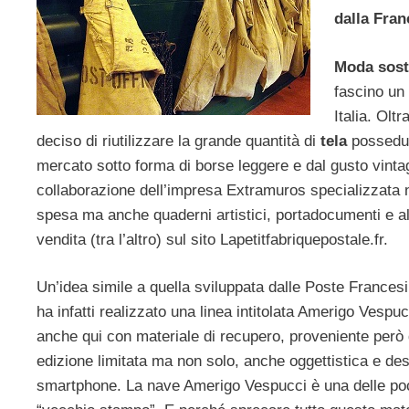
dalla Fran
Moda sost
fascino un 
Italia. Olt
deciso di riutilizzare la grande quantità di
tela
possedut
mercato sotto forma di borse leggere e dal gusto vinta
collaborazione dell’impresa Extramuros specializzata ne
spesa ma anche quaderni artistici, portadocumenti e altro
vendita (tra l’altro) sul sito Lapetitfabriquepostale.fr.
Un’idea simile a quella sviluppata dalle Poste Frances
ha infatti realizzato una linea intitolata Amerigo Vespu
anche qui con materiale di recupero, proveniente però 
edizione limitata ma non solo, anche oggettistica e des
smartphone. La nave Amerigo Vespucci è una delle po