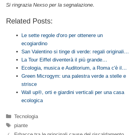
Si ringrazia Nexso per la segnalazione
.
Related Posts:
Le sette regole d'oro per ottenere un
ecogiardino
San Valentino si tinge di verde: regali originali…
La Tour Eiffel diventerà il più grande…
Ecologia, musica e Auditorium, a Roma c'è il…
Green Microgym: una palestra verde a stelle e
strisce
Wall up®, orti e giardini verticali per una casa
ecologica
Categorie
Tecnologia
Tag
piante
Erbacce tra le principali cause del riscaldamento