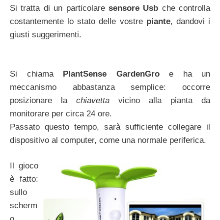
Si tratta di un particolare
sensore Usb
che controlla
costantemente lo stato delle vostre
piante
, dandovi i
giusti suggerimenti.
Si chiama
PlantSense GardenGro
e ha un
meccanismo abbastanza semplice: occorre
posizionare la
chiavetta
vicino alla pianta da
monitorare per circa 24 ore.
Passato questo tempo, sarà sufficiente collegare il
dispositivo al computer, come una normale periferica.
Il gioco
è fatto:
sullo
scherm
o