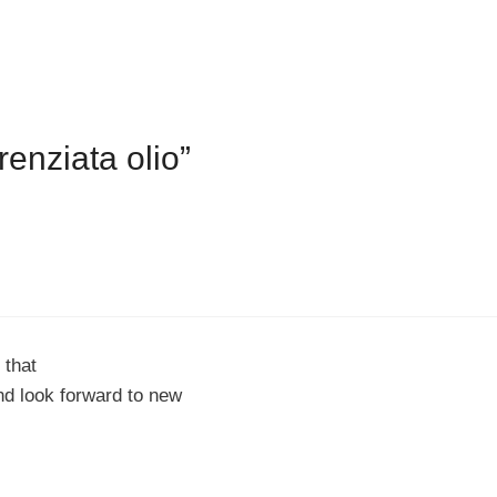
enziata olio”
 that
nd look forward to new