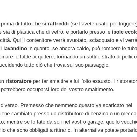
 prima di tutto che si
raffreddi
(se l’avete usato per friggere
 sia di plastica che di vetro, e portarlo presso le
isole ecol
città. Qui il contenitore verrà svuotato, sciacquato e vi verr
el lavandino
in quanto, se ancora caldo, può rompere le tuba
nare le falde acquifere, formando un sottile strato di pellico
uccidendo tutto ciò che trova sul suo passaggio.
 un
ristoratore
per far smaltire a lui l’olio esausto. I ristorator
e potrebbero occuparsi loro del vostro smaltimento.
so è diverso. Premesso che nemmeno questo va scaricato nel
viene cambiato presso un distributore di benzina o un mecca
o, mentre se lo fate da soli nel vostro garage, quello vecchi
olio che sono obbligati a ritirarlo. In alternativa potete portarl