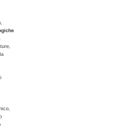
),
ogiche
à
ture,
la
i
nico,
o
o