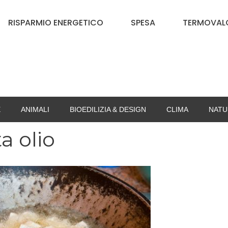
RISPARMIO ENERGETICO
SPESA
TERMOVALO
E
ANIMALI
BIOEDILIZIA & DESIGN
CLIMA
NATU
a olio