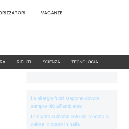
RIZZATORI
VACANZE
RA
RIFIUTI
SCIENZA
TECNOLOGIA
Le allergie fuori stagione dovute
sempre più all’ambiente
L’impatto sull’ambiente dell’ondata di
calore in corso in Italia