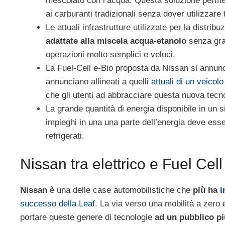
mescolato con l’acqua. Questa soluzione permet
ai carburanti tradizionali senza dover utilizzar
Le attuali infrastrutture utilizzate per la distri
adattate alla miscela acqua-etanolo
senza gran
operazioni molto semplici e veloci.
La Fuel-Cell e-Bio proposta da Nissan si annunci
annunciano allineati a quelli
attuali di un veicolo
che gli utenti ad abbracciare questa nuova tecn
La grande quantità di energia disponibile in un 
impieghi in una una parte dell’energia deve esse
refrigerati.
Nissan tra elettrico e Fuel Cell
Nissan
è una delle case automobilistiche che
più ha
i
successo della Leaf
. La via verso una mobilità a zero
portare queste genere di tecnologie
ad un pubblico p