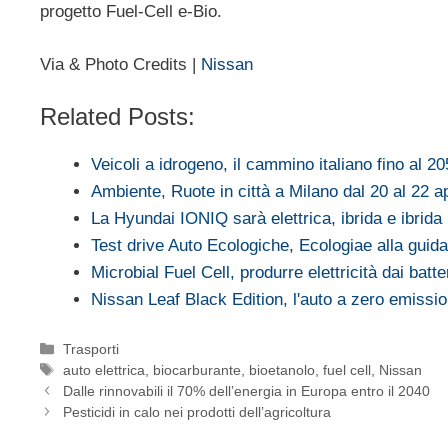
progetto Fuel-Cell e-Bio.
Via & Photo Credits |
Nissan
Related Posts:
Veicoli a idrogeno, il cammino italiano fino al 2
Ambiente, Ruote in città a Milano dal 20 al 22 ap
La Hyundai IONIQ sarà elettrica, ibrida e ibrida 
Test drive Auto Ecologiche, Ecologiae alla gui
Microbial Fuel Cell, produrre elettricità dai batte
Nissan Leaf Black Edition, l'auto a zero emissi
Categorie
Trasporti
Tag
auto elettrica
,
biocarburante
,
bioetanolo
,
fuel cell
,
Nissan
Dalle rinnovabili il 70% dell’energia in Europa entro il 2040
Pesticidi in calo nei prodotti dell’agricoltura