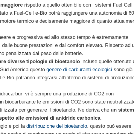
 maggiore
rispetto a quello ottenibile con i sistemi Fuel Cell
ntato a Fuel-Cell e-Bio potrà raggiungere una autonomia di 6
on motore termico e decisamente maggiore di quanto attualme
lineare e progressiva ed allo stesso tempo è estremamente
oli dalle buone prestazioni e dal comfort elevato. Rispetto ad 
no penalizzata dal peso delle batterie.
are diverse tipologie di bioetanolo
incluse quelle ottenute 
l Sud America questo
genere di carburanti ecologici
sono già
l e-Bio potranno integrarsi all’interno di sistemi di produzion
on idrocarburi vi è sempre una produzione di CO2 non
n biocarburante le emissioni di CO2 sono state neutralizzat
utilizzata per generare il bioetanolo. Ne deriva che
un siste
spetto alle emissioni di anidride carbonica
.
ggio e poi la
distribuzione del bioetanolo
, questo può essere