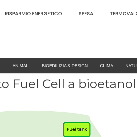
RISPARMIO ENERGETICO
SPESA
TERMOVALO
E
ANIMALI
BIOEDILIZIA & DESIGN
CLIMA
NATU
to Fuel Cell a bioetano