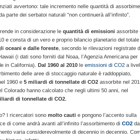
nziati avvertono: tale incremento nelle quantità di assorbim
a parte dei serbatoi naturali “non continuerà all’infinito”.
prende in considerazione le
quantità di emissioni
assorbite 
0 e consta di un vero e proprio bilancio planetario del totale
li oceani e dalle foreste
, secondo le rilevazioni registrate 
le Hawaii (i dati sono forniti dal Noaa, l’Agenzia Americana per
e in California).
Dal 1960 al 2010
le
emissioni di CO2
a livel
rbimento delle aree di stoccaggio naturale è raddoppiato,
nel 1960 e
5 miliardi di tonnellate di CO2
assorbite nel 201
 del Colorado hanno calcolato che negli ultimi 50 anni, nel
iliardi di tonnellate di CO2.
? I ricercatori sono
molto cauti
e pongono l’accento sulla
 di come andrà avanti all’infinito l’assorbimento di
CO2
da
rbimento varia considerevolmente di decennio in decennio. Co