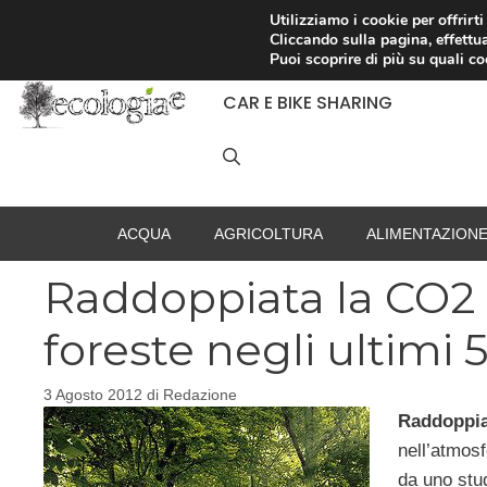
Vai
Utilizziamo i cookie per offrirt
Cliccando sulla pagina, effettua
al
RACCOLTA DIFFERENZIATA
Puoi scoprire di più su quali c
contenuto
CAR E BIKE SHARING
ACQUA
AGRICOLTURA
ALIMENTAZION
Raddoppiata la CO2 
foreste negli ultimi 
3 Agosto 2012
di
Redazione
Raddoppiat
nell’atmos
da uno stud