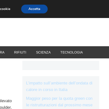
 cookie
Accetta
RIZZATORI
VACANZE
RA
RIFIUTI
SCIENZA
TECNOLOGIA
L’impatto sull’ambiente dell’ondata di
calore in corso in Italia
Maggior peso per la quota green con
ilevato
le ristrutturazioni dal prossimo mese
oulder.