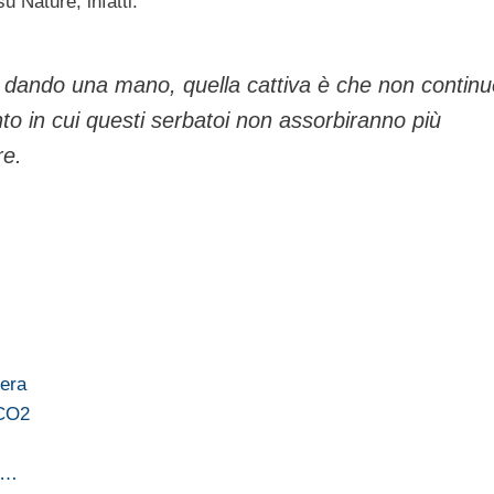
u Nature, infatti:
ta dando una mano, quella cattiva è che non contin
nto in cui questi serbatoi non assorbiranno più
re.
fera
 CO2
li…