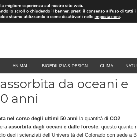
i la migliore esperienza sul nostro sito web.
ndo lo scroll o chiudendo il banner, presti il consenso all’uso di tutti i
RISPARMIO ENERGETICO
SPESA
TERMOVALO
ookie stiamo utilizzando o come disattivarli nelle
impostazioni
.
E
ANIMALI
BIOEDILIZIA & DESIGN
CLIMA
NATU
assorbita da oceani e
50 anni
a nel corso degli ultimi 50 anni
la quantità di
CO2
fera
assorbita dagli oceani e dalle foreste
, questo quanto r
io degli scienziati dell’Università del Colorado con sede a B