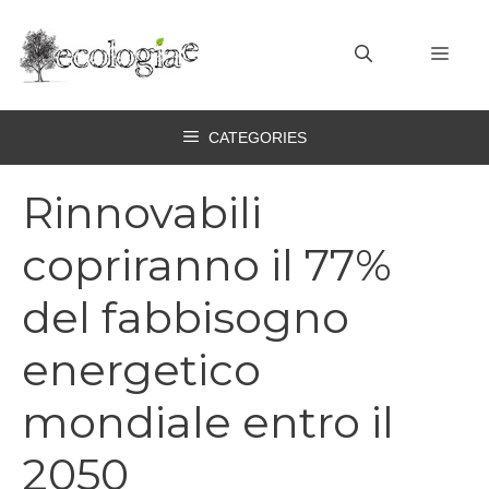
Vai
al
MEN
contenuto
CATEGORIES
Rinnovabili
copriranno il 77%
del fabbisogno
energetico
mondiale entro il
2050