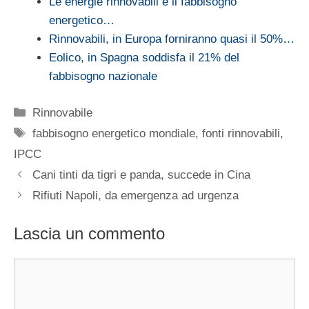
Le energie rinnovabili e il fabbisogno
energetico…
Rinnovabili, in Europa forniranno quasi il 50%…
Eolico, in Spagna soddisfa il 21% del
fabbisogno nazionale
Categorie
Rinnovabile
Tag
fabbisogno energetico mondiale
,
fonti rinnovabili
,
IPCC
Cani tinti da tigri e panda, succede in Cina
Rifiuti Napoli, da emergenza ad urgenza
Lascia un commento
Commento