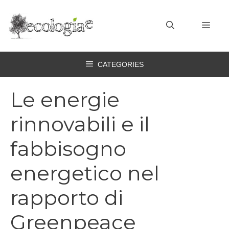
Vai
al
MEN
contenuto
CATEGORIES
Le energie
rinnovabili e il
fabbisogno
energetico nel
rapporto di
Greenpeace