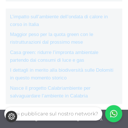
L’impatto sull’ambiente dell’ondata di calore in
corso in Italia
Maggior peso per la quota green con le
ristrutturazioni dal prossimo mese
Casa green: ridurre l’impronta ambientale
partendo dai consumi di luce e gas
I dettagli in merito alla biodiversità sulle Dolomiti
in questo momento storico
Nasce il progetto Calabriambiente per
salvaguardare l’ambiente in Calabria
Vuoi pubblicare sul nostro network?
ecologiae.com © 2026. All right reserverd.