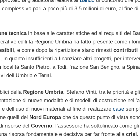
approvato la graduatoria relativa al
Bando
di concorso che po
complessivo pari a poco più di 3,5 milioni di euro, al fine di
ne tecnica
in base alle caratteristiche ed ai requisiti del Ba
erative edili la Regione Umbria ha fatto presente come i fon
sibili
, e come dopo la ripartizione siano rimasti
contributi
 quanto insufficienti a finanziare altri progetti, per interve
in località Santo Pietro, a Todi, frazione San Benigno, a Spina
vi dell’Umbria e
Terni
.
lici della
Regione Umbria
, Stefano Vinti, tra le priorità e gli
entazione di nuove modalità e di modelli di costruzione nell’
 e dell’uso di nuovi materiali al fine di realizzare
case
sempli
me quelli del
Nord Europa
che da questo punto di vista son
di risorse del
Governo
, l’assessore ha sottolineato come gli
na risorsa fondamentale e decisiva per far fronte alla
crisi
.