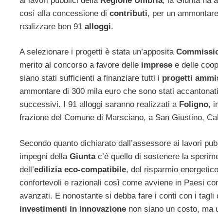
ai lavori pubblici della
Regione Umbria
, la Giunta ha 
così alla concessione di
contributi
, per un ammontare 
realizzare ben 91
alloggi
.
A selezionare i progetti è stata un’apposita
Commissio
merito al concorso a favore delle
imprese
e delle coop
siano stati sufficienti a finanziare tutti i
progetti ammis
ammontare di 300 mila euro che sono stati accantonati, in
successivi. I 91 alloggi saranno realizzati a
Foligno
, 
frazione del Comune di Marsciano, a San Giustino, Cal
Secondo quanto dichiarato dall’assessore ai lavori pubb
impegni della
Giunta
c’è quello di sostenere la sperim
dell’
edilizia eco-compatibile
, del risparmio energetico
confortevoli e razionali così come avviene in Paesi co
avanzati. E nonostante si debba fare i conti con i tagli 
investimenti in innovazione
non siano un costo, ma u