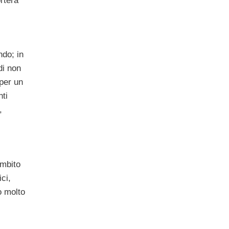
rterà
ndo; in
di non
per un
nti
,
ambito
ci,
o molto