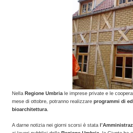
Nella
Regione Umbria
le imprese private e le coopera
mese di ottobre, potranno realizzare
programmi di edi
bioarchitettura
.
A darne notizia nei giorni scorsi è stata
l’Amministraz