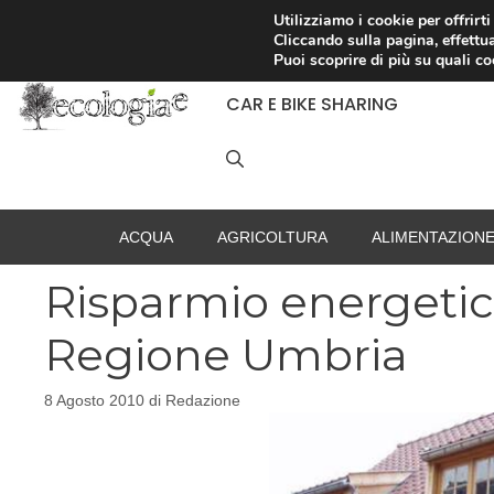
Vai
Utilizziamo i cookie per offrirt
Cliccando sulla pagina, effettua
al
RACCOLTA DIFFERENZIATA
Puoi scoprire di più su quali c
contenuto
CAR E BIKE SHARING
ACQUA
AGRICOLTURA
ALIMENTAZION
Risparmio energetico
Regione Umbria
8 Agosto 2010
di
Redazione