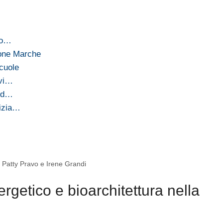
do…
gione Marche
cuole
ovi…
 ed…
nizia…
 Patty Pravo e Irene Grandi
getico e bioarchitettura nella