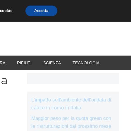
 cookie
Accetta
RIZZATORI
VACANZE
RA
RIFIUTI
SCIENZA
TECNOLOGIA
la
L’impatto sull’ambiente dell’ondata di
calore in corso in Italia
Maggior peso per la quota green con
le ristrutturazioni dal prossimo mese