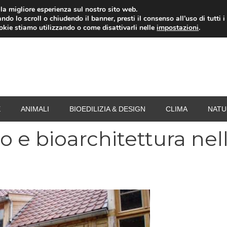
i la migliore esperienza sul nostro sito web.
ndo lo scroll o chiudendo il banner, presti il consenso all’uso di tutti i
RISPARMIO ENERGETICO
SPESA
TERMOVALO
ookie stiamo utilizzando o come disattivarli nelle
impostazioni
.
E
ANIMALI
BIOEDILIZIA & DESIGN
CLIMA
NATU
 e bioarchitettura nel