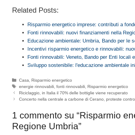
Related Posts:
Risparmio energetico imprese: contributi a fon
Fonti rinnovabili: nuovi finanziamenti nella Re
Educazione ambientale: Umbria, Bando per le s
Incentivi risparmio energetico e rinnovabili: nu
Fonti rinnovabili: Veneto, Bando per Enti locali
Sviluppo sostenibile: l'educazione ambientale i
Categorie
Casa
,
Risparmio energetico
Tag
energie rinnovabili
,
fonti rinnovabili
,
Risparmio energetico
Riciclaggio, in Italia il 70% delle bottiglie viene recuperato
Concerto nella centrale a carbone di Cerano, proteste contro
1 commento su “Risparmio ener
Regione Umbria”