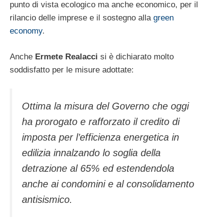
punto di vista ecologico ma anche economico, per il
rilancio delle imprese e il sostegno alla
green
economy
.
Anche
Ermete Realacci
si è dichiarato molto
soddisfatto per le misure adottate:
Ottima la misura del Governo che oggi
ha prorogato e rafforzato il credito di
imposta per l’efficienza energetica in
edilizia innalzando lo soglia della
detrazione al 65% ed estendendola
anche ai condomini e al consolidamento
antisismico.