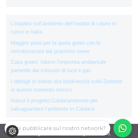
L’impatto sull’ambiente dell’ondata di calore in
corso in Italia
Maggior peso per la quota green con le
ristrutturazioni dal prossimo mese
Casa green: ridurre l’impronta ambientale
partendo dai consumi di luce e gas
I dettagli in merito alla biodiversità sulle Dolomiti
in questo momento storico
Nasce il progetto Calabriambiente per
salvaguardare l’ambiente in Calabria
Vuoi pubblicare sul nostro network?
ecologiae.com © 2026. All right reserverd.