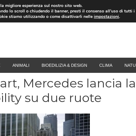
i la migliore esperienza sul nostro sito web.
ndo lo scroll o chiudendo il banner, presti il consenso all’uso di tutti i
RISPARMIO ENERGETICO
SPESA
TERMOVALO
ookie stiamo utilizzando o come disattivarli nelle
impostazioni
.
E
ANIMALI
BIOEDILIZIA & DESIGN
CLIMA
NATU
art, Mercedes lancia la
ility su due ruote