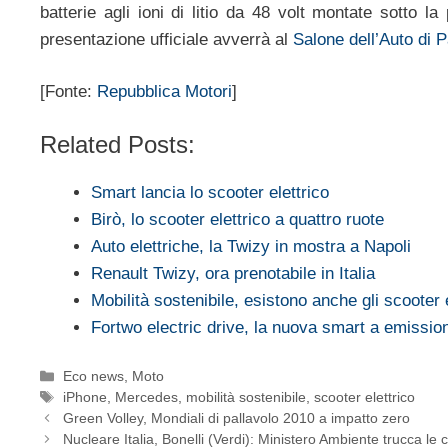
batterie agli ioni di litio da 48 volt montate sotto
presentazione ufficiale avverrà al
Salone dell’Auto di P
[Fonte:
Repubblica Motori
]
Related Posts:
Smart lancia lo scooter elettrico
Birò, lo scooter elettrico a quattro ruote
Auto elettriche, la Twizy in mostra a Napoli
Renault Twizy, ora prenotabile in Italia
Mobilità sostenibile, esistono anche gli scooter e
Fortwo electric drive, la nuova smart a emissio
Categorie
Eco news
,
Moto
Tag
iPhone
,
Mercedes
,
mobilità sostenibile
,
scooter elettrico
Green Volley, Mondiali di pallavolo 2010 a impatto zero
Nucleare Italia, Bonelli (Verdi): Ministero Ambiente trucca le c