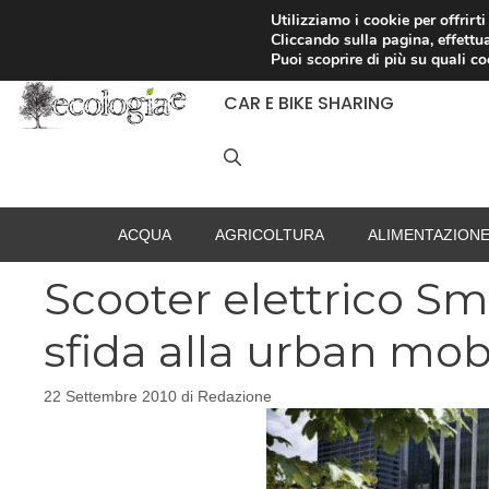
Vai
Utilizziamo i cookie per offrirt
Cliccando sulla pagina, effettua
al
RACCOLTA DIFFERENZIATA
Puoi scoprire di più su quali c
contenuto
CAR E BIKE SHARING
ACQUA
AGRICOLTURA
ALIMENTAZION
Scooter elettrico Sm
sfida alla urban mob
22 Settembre 2010
di
Redazione