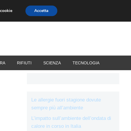
 cookie
Accetta
RIZZATORI
VACANZE
RA
RIFIUTI
SCIENZA
TECNOLOGIA
Le allergie fuori stagione dovute
sempre più all’ambiente
L’impatto sull’ambiente dell’ondata di
calore in corso in Italia