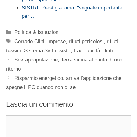
SISTRI, Prestigiacomo: "segnale importante
per…
Categorie
Politica & Istituzioni
Tag
Corrado Clini
,
imprese
,
rifiuti pericolosi
,
rifiuti
tossici
,
Sistema Sistri
,
sistri
,
tracciabilità rifiuti
Sovrappopolazione, Terra vicina al punto di non
ritorno
Risparmio energetico, arriva l’applicazione che
spegne il PC quando non ci sei
Lascia un commento
Commento