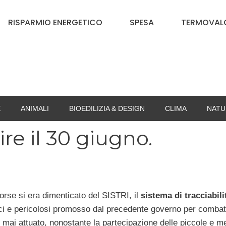
RISPARMIO ENERGETICO
SPESA
TERMOVALO
E
ANIMALI
BIOEDILIZIA & DESIGN
CLIMA
NATU
ire il 30 giugno.
rse si era dimenticato del SISTRI, il
sistema di tracciabili
sici e pericolosi promosso dal precedente governo per combat
 mai attuato, nonostante la partecipazione delle piccole e m