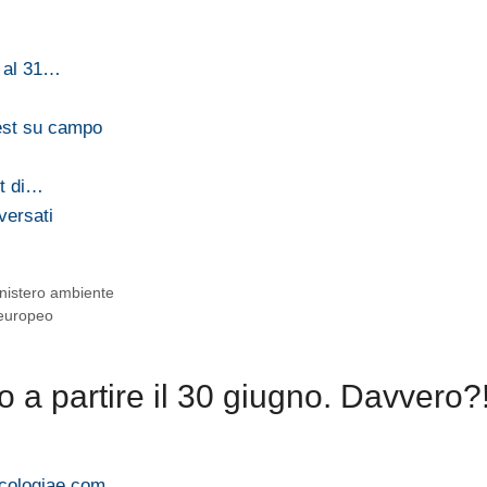
2 al 31…
test su campo
st di…
versati
ministero ambiente
 europeo
a partire il 30 giugno. Davvero?!
Ecologiae.com