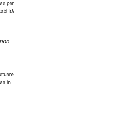
ese per
abilità
 non
petuare
sa in