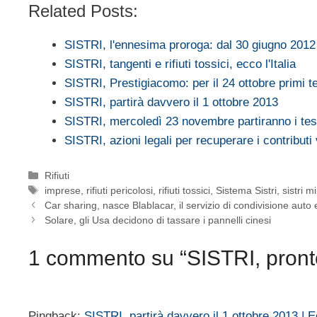
Related Posts:
SISTRI, l'ennesima proroga: dal 30 giugno 201
SISTRI, tangenti e rifiuti tossici, ecco l'Italia
SISTRI, Prestigiacomo: per il 24 ottobre primi 
SISTRI, partirà davvero il 1 ottobre 2013
SISTRI, mercoledì 23 novembre partiranno i te
SISTRI, azioni legali per recuperare i contributi 
Categorie
Rifiuti
Tag
imprese
,
rifiuti pericolosi
,
rifiuti tossici
,
Sistema Sistri
,
sistri 
Car sharing, nasce Blablacar, il servizio di condivisione auto
Solare, gli Usa decidono di tassare i pannelli cinesi
1 commento su “SISTRI, pronto 
Pingback:
SISTRI, partirà davvero il 1 ottobre 2013 | 