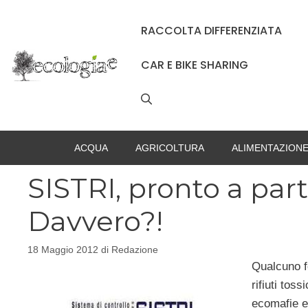
Vai
al
RACCOLTA DIFFERENZIATA
contenuto
CAR E BIKE SHARING
ACQUA
AGRICOLTURA
ALIMENTAZION
SISTRI, pronto a part
Davvero?!
18 Maggio 2012
di
Redazione
Qualcuno fo
rifiuti tos
ecomafie e