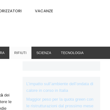
RIZZATORI
VACANZE
RA
RIFIUTI
SCIENZA
TECNOLOGIA
L’impatto sull’ambiente dell’ondata di
calore in corso in Italia
tà
dei
Maggior peso per la quota green con
tere le
le ristrutturazioni dal prossimo mese
edie