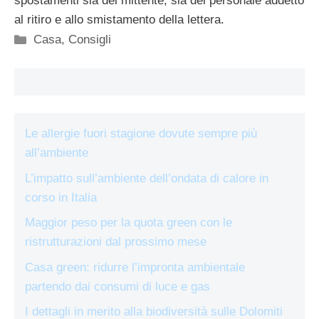
spostamenti sia del mittente, sia del personale addetto
al ritiro e allo smistamento della lettera.
Categorie
Casa
,
Consigli
Le allergie fuori stagione dovute sempre più
all’ambiente
L’impatto sull’ambiente dell’ondata di calore in
corso in Italia
Maggior peso per la quota green con le
ristrutturazioni dal prossimo mese
Casa green: ridurre l’impronta ambientale
partendo dai consumi di luce e gas
I dettagli in merito alla biodiversità sulle Dolomiti