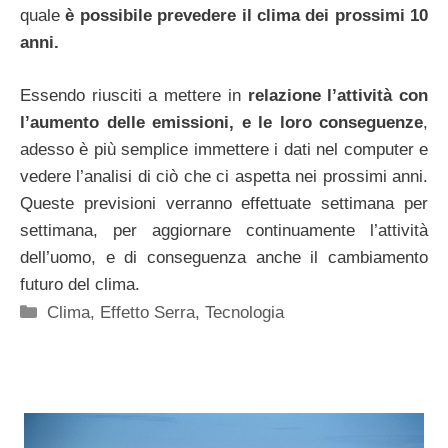
quale
è possibile prevedere il clima dei prossimi 10
anni.
Essendo riusciti a mettere in
relazione l’attività con
l’aumento delle emissioni, e le loro conseguenze
,
adesso è più semplice immettere i dati nel computer e
vedere l’analisi di ciò che ci aspetta nei prossimi anni.
Queste previsioni verranno effettuate settimana per
settimana, per aggiornare continuamente l’attività
dell’uomo, e di conseguenza anche il cambiamento
futuro del clima.
Categorie
Clima
,
Effetto Serra
,
Tecnologia