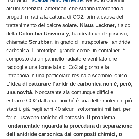
fronte al
riscaldamento terrestre
. Ne sono convinti
alcuni scienziati americani che stanno lavorando a
progetti mirati alla cattura di CO2, prima causa del
trattenimento del calore solare.
Klaus Lackner
, fisico
della
Columbia University
, ha ideato un dispositivo,
chiamato
Scrubber
, in grado di intrappolare l’anidride
carbonica. Il prototipo, grande come un container, è
composto da un pannello radiatore ventilato che
raccoglie una tonnellata di Co2 al giorno e la
intrappola in una particolare resina a scambio ionico.
L’idea di catturare l’anidride carbonica non è, però,
una novità
. Nonostante sia comunque difficile
estrarre CO2 dall’aria, poiché è una delle molecole più
stabili, già negli anni 40 alcuni sottomarini militari, per
farlo, usavano taniche di potassio.
Il problema
fondamentale riguarda la procedura di separazione
dell’anidride carbonica dai composti chimici, o