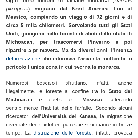
Ogni anno milioni di farfalle monarca
(
Danaus
plexippus
)
migrano dal Nord America fino al
Messico, compiendo un viaggio di 72 giorni e di
circa 5 mila chilometri. Sorvolando tutti gli Stati
Uniti, giungono nelle foreste di abeti dello stato di
Michoacan, per trascorrervi l’inverno e poi
ripartire a primavera. Ma da diversi anni, l’intensa
deforestazione
che interessa l’area sta mettendo in
pericolo l’unica zona in cui sverna la monarca.
Numerosi boscaioli sfruttano, infatti, anche
illegalmente, le foreste al confine tra lo
Stato del
Michoacan
e quello del
Messico
, alterando
sensibilmente l’habitat delle farfalle. Secondo alcuni
ricercatori dell’
Università del Kansas
, la migrazione
invernale dei lepidotteri potrebbe scomparire in breve
tempo. La
distruzione delle foreste
, infatti, provoca