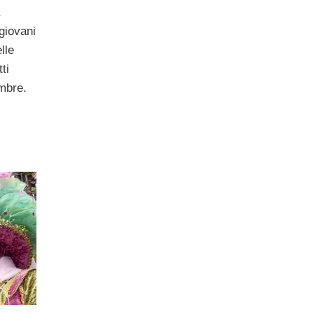
 giovani
lle
ti
mbre.