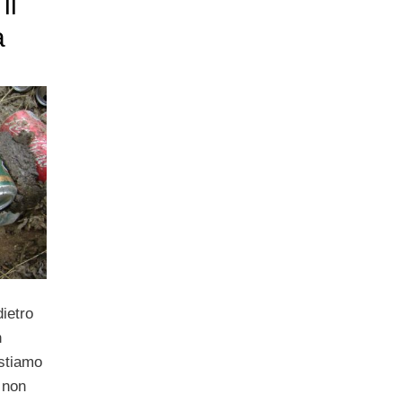
il
a
dietro
n
 stiamo
 non