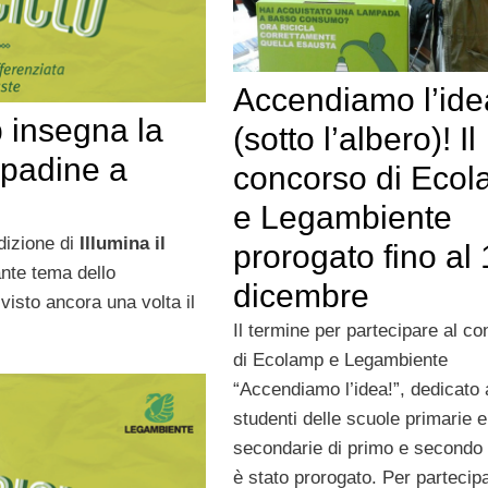
Accendiamo l’ide
p insegna la
(sotto l’albero)! Il
mpadine a
concorso di Eco
e Legambiente
dizione di
Illumina il
prorogato fino al
ante tema dello
dicembre
isto ancora una volta il
Il termine per partecipare al c
di Ecolamp e Legambiente
“Accendiamo l’idea!”, dedicato 
studenti delle scuole primarie e
secondarie di primo e secondo
è stato prorogato. Per partecip