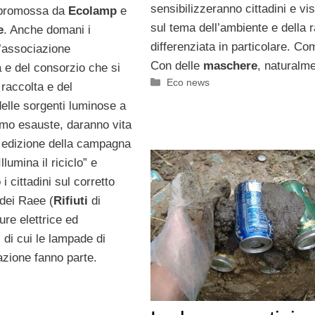
sensibilizzeranno cittadini e vis
a promossa da
Ecolamp
e
sul tema dell’ambiente e della 
e
. Anche domani i
differenziata in particolare. C
l’associazione
Con delle
maschere
, naturalm
 e del consorzio che si
Categorie
Eco news
raccolta e del
elle sorgenti luminose a
mo esauste, daranno vita
 edizione della campagna
llumina il riciclo” e
i cittadini sul corretto
dei Raee (
Rifiuti
di
re elettrice ed
, di cui le lampade di
zione fanno parte.