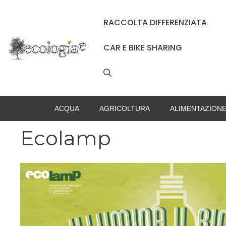
Vai
al
RACCOLTA DIFFERENZIATA
contenuto
CAR E BIKE SHARING
ACQUA
AGRICOLTURA
ALIMENTAZION
Ecolamp