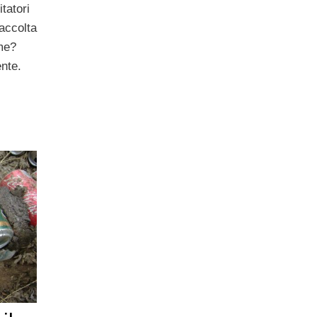
itatori
raccolta
ome?
ente.