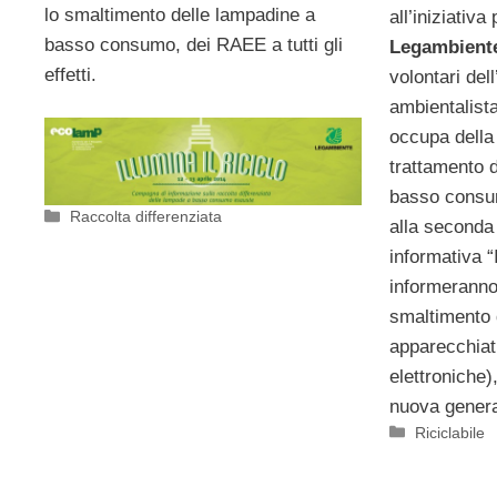
lo smaltimento delle lampadine a
all’iniziativ
basso consumo, dei RAEE a tutti gli
Legambient
effetti.
volontari del
ambientalista
occupa della 
trattamento d
basso consu
Categorie
Raccolta differenziata
alla seconda
informativa “I
informeranno 
smaltimento 
apparecchiatu
elettroniche)
nuova genera
Categorie
Riciclabile