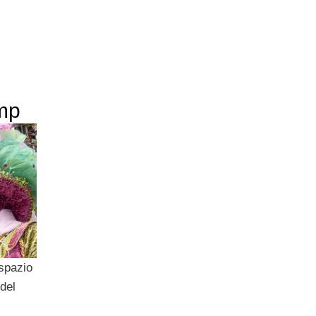
mp
spazio
 del