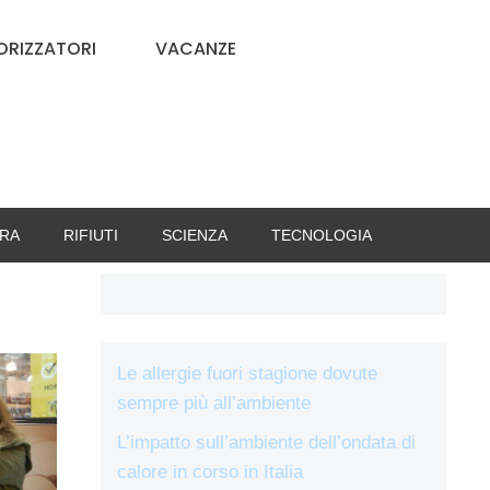
RIZZATORI
VACANZE
RA
RIFIUTI
SCIENZA
TECNOLOGIA
Le allergie fuori stagione dovute
sempre più all’ambiente
L’impatto sull’ambiente dell’ondata di
calore in corso in Italia