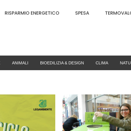
RISPARMIO ENERGETICO
SPESA
TERMOVALO
E
ANIMALI
BIOEDILIZIA & DESIGN
CLIMA
NATU