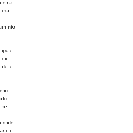
” come
o, ma
luminio
ampo di
simi
 delle
eno
odo
che
acendo
rti, i