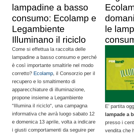
lampadine a basso
Ecolam
consumo: Ecolamp e
domani 
Legambiente
le lam
Illuminano il riciclo
consu
Come si effettua la raccolta delle
lampadine a basso consumo e perché
è così importante smaltirle nel modo
corretto?
Ecolamp
, il Consorzio per il
recupero e lo smaltimento di
apparecchiature di illuminazione,
propone insieme a Legambiente
“Illumina il riciclo“, una campagna
E’ partita ogg
informativa che avrà luogo sabato 12
lampade a 
e domenica 13 aprile, volta a indicare
presso i cent
i giusti comportamenti da seguire per
vendita che 