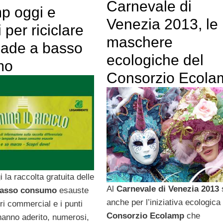
Carnevale di
p oggi e
Venezia 2013, le
per riciclare
maschere
pade a basso
ecologiche del
mo
Consorzio Ecola
i la raccolta gratuita delle
Al
Carnevale di Venezia 2013
basso consumo
esauste
anche per l’iniziativa ecologica
ri commercial e i punti
Consorzio Ecolamp
che
hanno aderito, numerosi,