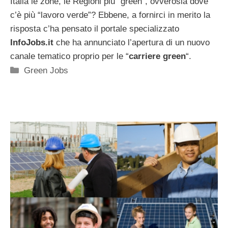
Italia le zone, le Regioni più “green”, ovverosia dove
c’è più “lavoro verde”? Ebbene, a fornirci in merito la
risposta c’ha pensato il portale specializzato
InfoJobs.it
che ha annunciato l’apertura di un nuovo
canale tematico proprio per le “
carriere green
“.
Categorie
Green Jobs