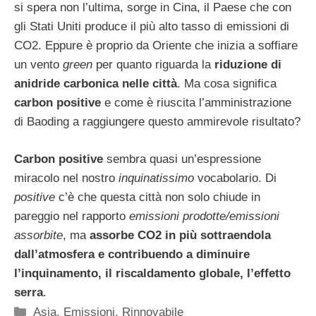
si spera non l’ultima, sorge in Cina, il Paese che con
gli Stati Uniti produce il più alto tasso di emissioni di
CO2. Eppure è proprio da Oriente che inizia a soffiare
un vento
green
per quanto riguarda la
riduzione di
anidride carbonica nelle città
. Ma cosa significa
carbon positive
e come è riuscita l’amministrazione
di Baoding a raggiungere questo ammirevole risultato?
Carbon positive
sembra quasi un’espressione
miracolo nel nostro
inquinatissimo
vocabolario. Di
positive
c’è che questa città non solo chiude in
pareggio nel rapporto
emissioni prodotte/emissioni
assorbite
, ma
assorbe CO2 in più sottraendola
dall’atmosfera e contribuendo a diminuire
l’inquinamento, il riscaldamento globale, l’effetto
serra
.
Categorie
Asia
,
Emissioni
,
Rinnovabile