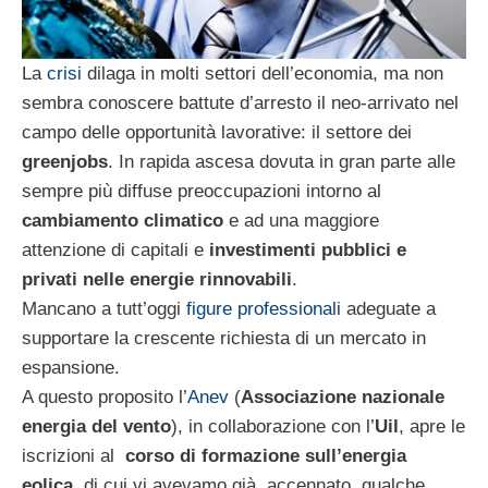
La
crisi
dilaga in molti settori dell’economia, ma non
sembra conoscere battute d’arresto il neo-arrivato nel
campo delle opportunità lavorative: il settore dei
greenjobs
. In rapida ascesa dovuta in gran parte alle
sempre più diffuse preoccupazioni intorno al
cambiamento climatico
e ad una maggiore
attenzione di capitali e
investimenti pubblici e
privati nelle energie rinnovabili
.
Mancano a tutt’oggi
figure professionali
adeguate a
supportare la crescente richiesta di un mercato in
espansione.
A questo proposito l’
Anev
(
Associazione nazionale
energia del vento
), in collaborazione con l’
Uil
, apre le
iscrizioni al
corso di formazione sull’energia
eolica,
di cui vi avevamo già accennato qualche