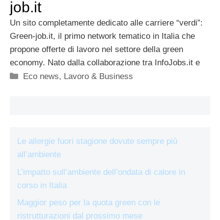
job.it
Un sito completamente dedicato alle carriere “verdi”:
Green-job.it, il primo network tematico in Italia che
propone offerte di lavoro nel settore della green
economy. Nato dalla collaborazione tra InfoJobs.it e
Categorie
Eco news
,
Lavoro & Business
Le allergie fuori stagione dovute sempre più
all’ambiente
L’impatto sull’ambiente dell’ondata di calore in
corso in Italia
Maggior peso per la quota green con le
ristrutturazioni dal prossimo mese