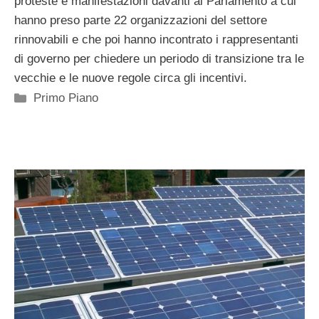
proteste e manifestazioni davanti al Parlamento a cui
hanno preso parte 22 organizzazioni del settore
rinnovabili e che poi hanno incontrato i rappresentanti
di governo per chiedere un periodo di transizione tra le
vecchie e le nuove regole circa gli incentivi.
Categorie
Primo Piano