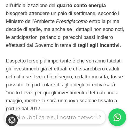
all’ufficializzazione del
quarto conto energia
bisognerà attendere un paio di settimane, secondo il
Ministro dell’Ambiente
Prestigiacomo
entro la prima
decade di aprile, ma anche se i dettagli non sono noti,
le anticipazioni parlano di parecchi passi indietro
effettuati dal Governo in tema di
tagli agli incentivi
.
L’aspetto forse più importante è che verranno tutelati
gli investimenti già effettuati e che sarebbero caduti
nel nulla se il vecchio disegno, redatto mesi fa, fosse
passato. In particolare il taglio degli incentivi sarà
“molto lieve” per quegli investimenti effettuati fino a
maggio, mentre ci sarà un nuovo scalone fissato a
partire dal 2012.
Categorie
Italia
,
Rinnovabile
Vuoi pubblicare sul nostro network?