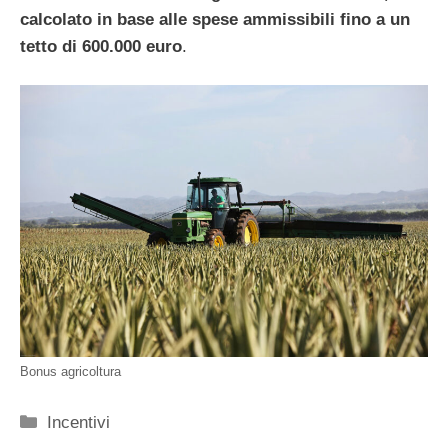
calcolato in base alle spese ammissibili fino a un
tetto di 600.000 euro
.
Bonus agricoltura
Categorie
Incentivi