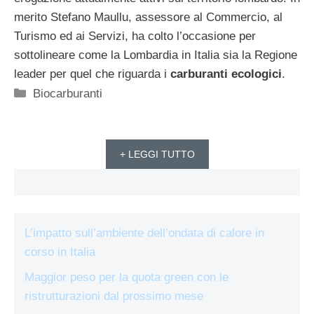
merito Stefano Maullu, assessore al Commercio, al
Turismo ed ai Servizi, ha colto l’occasione per
sottolineare come la Lombardia in Italia sia la Regione
leader per quel che riguarda i
carburanti ecologici
.
Categorie
Biocarburanti
+ LEGGI TUTTO
L’impatto sull’ambiente dell’ondata di calore in
corso in Italia
Maggior peso per la quota green con le
ristrutturazioni dal prossimo mese