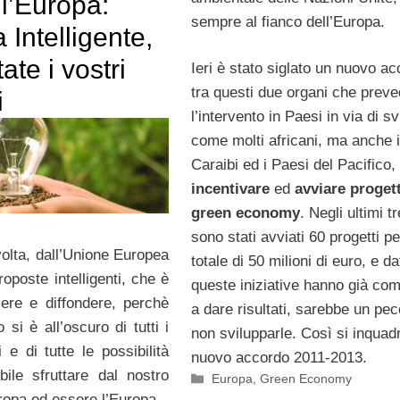
l’Europa:
sempre al fianco dell’Europa.
 Intelligente,
ate i vostri
Ieri è stato siglato un nuovo a
tra questi due organi che prev
i
l’intervento in Paesi in via di s
come molti africani, ma anche i
Caraibi ed i Paesi del Pacifico,
incentivare
ed
avviare progett
green economy
. Negli ultimi t
sono stati avviati 60 progetti p
olta, dall’Unione Europea
totale di 50 milioni di euro, e d
roposte intelligenti, che è
queste iniziative hanno già com
ere e diffondere, perchè
a dare risultati, sarebbe un pe
si è all’oscuro di tutti i
non svilupparle. Così si inquadr
 e di tutte le possibilità
nuovo accordo 2011-2013.
ile sfruttare dal nostro
Categorie
Europa
,
Green Economy
ropa ed essere l’Europa.