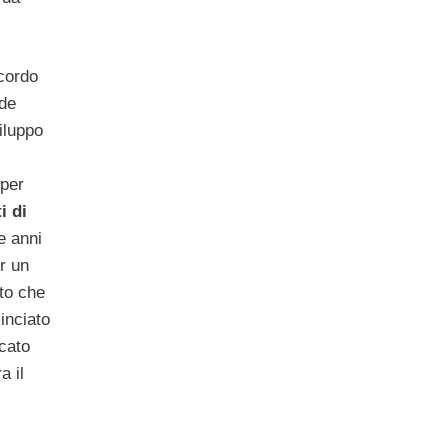
ccordo
ede
viluppo
 per
i di
re anni
er un
ato che
inciato
ccato
a il