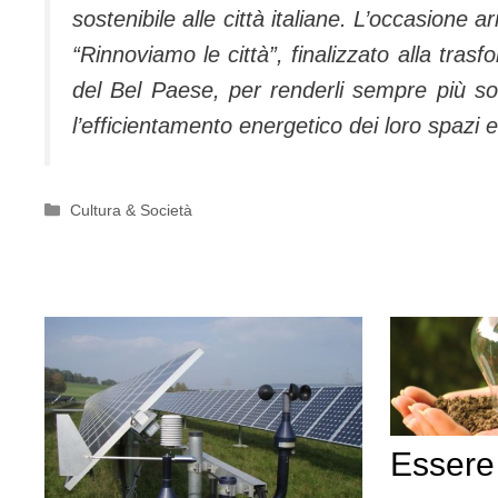
sostenibile alle città italiane. L’occasione a
“Rinnoviamo le città”, finalizzato alla trasf
del Bel Paese, per renderli sempre più sost
l’efficientamento energetico dei loro spazi ed
Categorie
Cultura & Società
Essere