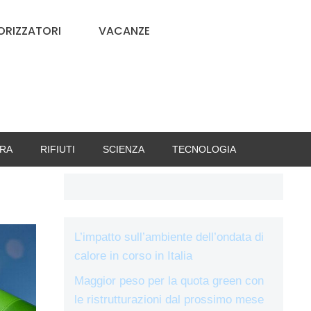
RIZZATORI
VACANZE
RA
RIFIUTI
SCIENZA
TECNOLOGIA
L’impatto sull’ambiente dell’ondata di
calore in corso in Italia
Maggior peso per la quota green con
le ristrutturazioni dal prossimo mese