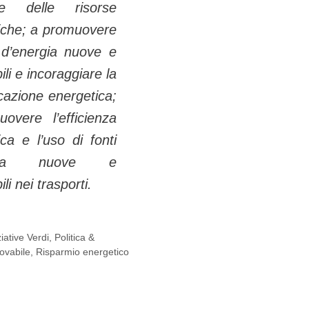
ale delle risorse
iche; a promuovere
i d’energia nuove e
ili e incoraggiare la
icazione energetica;
overe l’efficienza
ca e l’uso di fonti
rgia nuove e
li nei trasporti.
ziative Verdi
,
Politica &
ovabile
,
Risparmio energetico