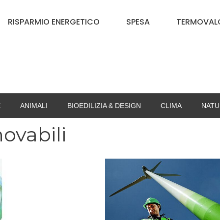
RISPARMIO ENERGETICO
SPESA
TERMOVALO
E
ANIMALI
BIOEDILIZIA & DESIGN
CLIMA
NATU
ovabili