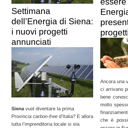
essere 
Settimana
Energia
dell’Energia di Siena:
present
i nuovi progetti
progett
annunciati
Ancora una v
ci arrivano p
bene conosc
molto spesso 
Siena
vuol diventare la prima
finanziamenti
Provincia
carbon-free
d’Italia? E allora
che è possib
tutta l’imprenditoria locale si sta
essere in Eu