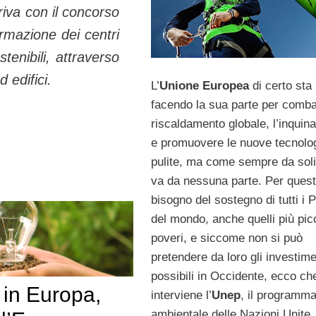
rriva con il concorso
ormazione dei centri
enibili, attraverso
 edifici.
L’
Unione Europea
di certo sta
facendo la sua parte per combat
riscaldamento globale, l’inqui
e promuovere le nuove tecnolo
pulite, ma come sempre da soli
va da nessuna parte. Per quest
bisogno del sostegno di tutti i 
del mondo, anche quelli più picc
poveri, e siccome non si può
pretendere da loro gli investime
possibili in Occidente, ecco ch
 in Europa,
interviene l’
Unep
, il programm
ambientale delle Nazioni Unite,