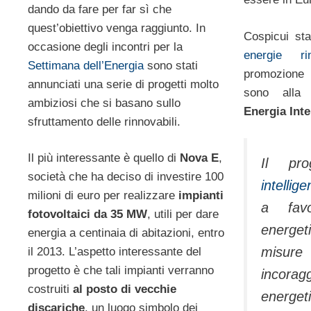
dando da fare per far sì che
quest’obiettivo venga raggiunto. In
Cospicui sta
occasione degli incontri per la
energie rin
Settimana dell’Energia
sono stati
promozione
annunciati una serie di progetti molto
sono alla
ambiziosi che si basano sullo
Energia Inte
sfruttamento delle rinnovabili.
Il più interessante è quello di
Nova E
,
Il pro
società che ha deciso di investire 100
intellig
milioni di euro per realizzare
impianti
a favor
fotovoltaici da 35 MW
, utili per dare
energ
energia a centinaia di abitazioni, entro
misu
il 2013. L’aspetto interessante del
progetto è che tali impianti verranno
incorag
costruiti
al posto di vecchie
energ
discariche
, un luogo simbolo dei