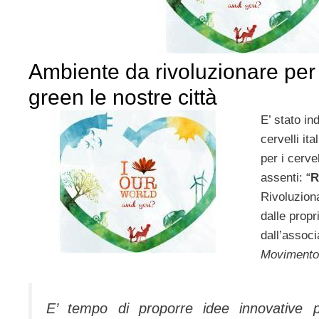
Ambiente da rivoluzionare pe
green le nostre città
E’ stato in
cervelli ita
per i cerv
assenti: “
R
Rivoluzion
dalle propri
dall’assoc
Movimento
E’ tempo di proporre idee innovative 