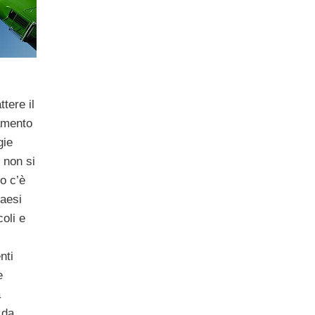
tere il
namento
gie
 non si
o c’è
Paesi
oli e
nti
e
a
 da