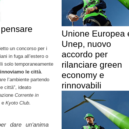
r pensare
Unione Europea 
Unep, nuovo
detto un concorso per i
accordo per
liani in fuga all’estero o
rilanciare green
elli solo temporaneamente
innoviamo le città
.
economy e
are l’ambiente partendo
rinnovabili
e città”, ideato
iazione
Corrente in
e
Kyoto Club
.
per dare un’anima