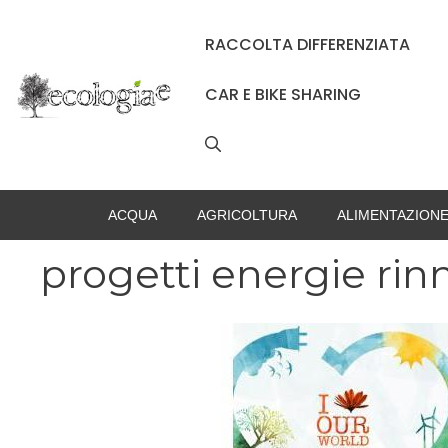
Vai
al
RACCOLTA DIFFERENZIATA
contenuto
CAR E BIKE SHARING
ACQUA
AGRICOLTURA
ALIMENTAZION
progetti energie rinn