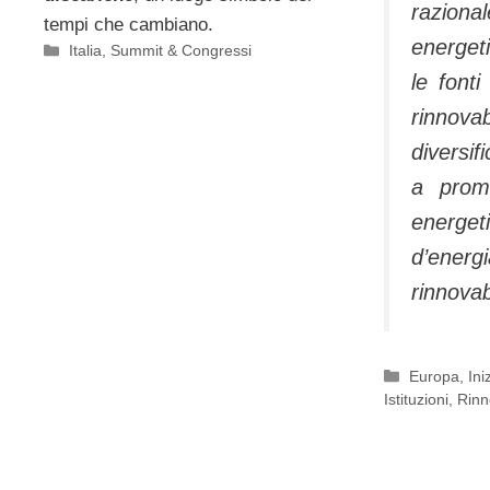
razion
tempi che cambiano.
energet
Categorie
Italia
,
Summit & Congressi
le font
rinnovab
diversif
a promu
energeti
d’ene
rinnovabi
Categorie
Europa
,
Ini
Istituzioni
,
Rinn