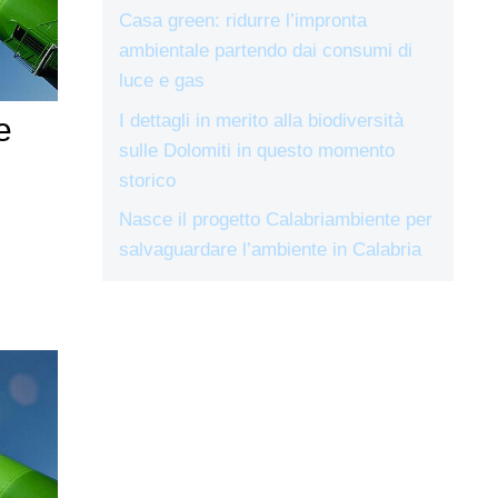
Casa green: ridurre l’impronta
ambientale partendo dai consumi di
luce e gas
I dettagli in merito alla biodiversità
e
sulle Dolomiti in questo momento
storico
Nasce il progetto Calabriambiente per
salvaguardare l’ambiente in Calabria