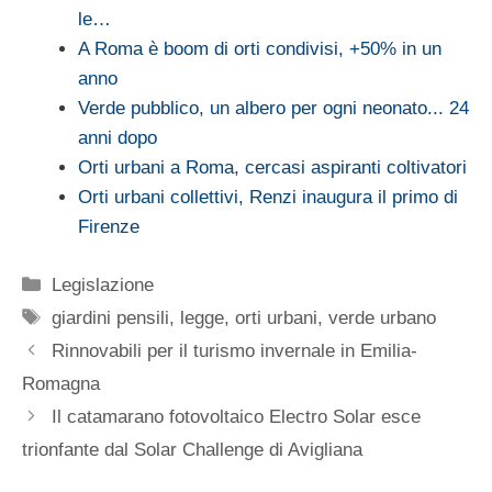
le…
A Roma è boom di orti condivisi, +50% in un
anno
Verde pubblico, un albero per ogni neonato... 24
anni dopo
Orti urbani a Roma, cercasi aspiranti coltivatori
Orti urbani collettivi, Renzi inaugura il primo di
Firenze
Categorie
Legislazione
Tag
giardini pensili
,
legge
,
orti urbani
,
verde urbano
Rinnovabili per il turismo invernale in Emilia-
Romagna
Il catamarano fotovoltaico Electro Solar esce
trionfante dal Solar Challenge di Avigliana