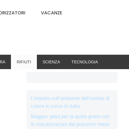
RIZZATORI
VACANZE
RA
RIFIUTI
SCIENZA
TECNOLOGIA
L’impatto sull’ambiente dell’ondata di
calore in corso in Italia
Maggior peso per la quota green con
le ristrutturazioni dal prossimo mese