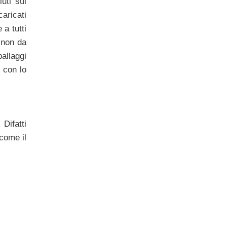
iuti sul
aricati
a tutti
 non da
ballaggi
i con lo
Difatti
 come il