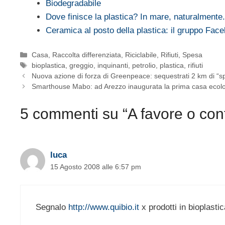
Biodegradabile
Dove finisce la plastica? In mare, naturalmente.
Ceramica al posto della plastica: il gruppo Fa
Categorie
Casa
,
Raccolta differenziata
,
Riciclabile
,
Rifiuti
,
Spesa
Tag
bioplastica
,
greggio
,
inquinanti
,
petrolio
,
plastica
,
rifiuti
Nuova azione di forza di Greenpeace: sequestrati 2 km di “spa
Smarthouse Mabo: ad Arezzo inaugurata la prima casa ecolo
5 commenti su “A favore o cont
luca
15 Agosto 2008 alle 6:57 pm
Segnalo
http://www.quibio.it
x prodotti in bioplastic