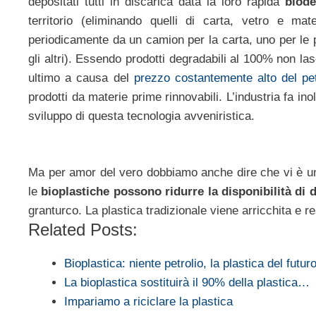
depositati tutti in discarica data la loro rapida
biode
territorio (eliminando quelli di carta, vetro e mater
periodicamente da un camion per la carta, uno per le p
gli altri). Essendo prodotti degradabili al 100% non l
ultimo a causa del
prezzo costantemente alto del pe
prodotti da materie prime rinnovabili. L’industria fa in
sviluppo di questa tecnologia avveniristica.
Ma per amor del vero dobbiamo anche dire che vi è una 
le
bioplastiche possono ridurre la disponibilità di d
granturco. La plastica tradizionale viene arricchita e r
Related Posts:
Bioplastica: niente petrolio, la plastica del futu
La bioplastica sostituirà il 90% della plastica…
Impariamo a riciclare la plastica