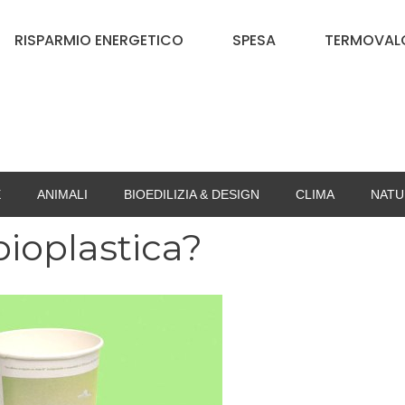
RISPARMIO ENERGETICO
SPESA
TERMOVALO
E
ANIMALI
BIOEDILIZIA & DESIGN
CLIMA
NATU
bioplastica?