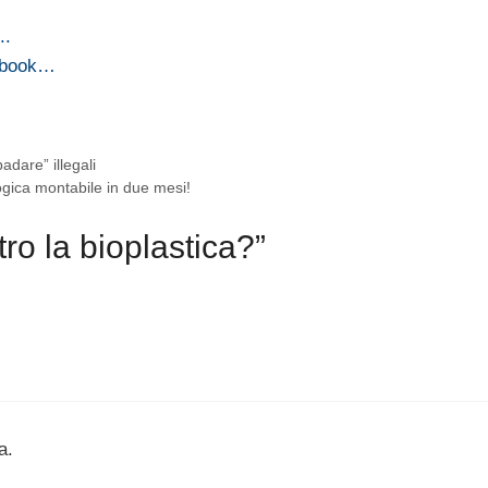
..
cebook…
dare” illegali
gica montabile in due mesi!
ro la bioplastica?”
a.