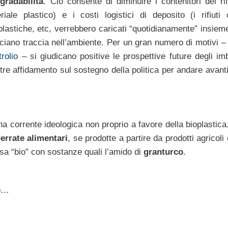
gradabilità
. Ciò consente di diminuire i contenitori dei rif
iale plastico) e i costi logistici di deposito (i rifiuti c
lastiche, etc, verrebbero caricati “quotidianamente” insieme 
asciano traccia nell’ambiente. Per un gran numero di motivi –
trolio
– si giudicano positive le prospettive future degli im
oltre affidamento sul sostegno della politica per andare avant
corrente ideologica non proprio a favore della bioplastica. 
errate alimentari
, se prodotte a partire da prodotti agricoli
esa “bio” con sostanze quali l’amido di
granturco
.
ro…