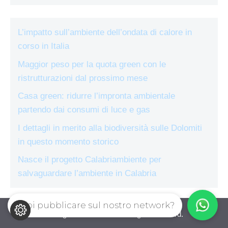
L’impatto sull’ambiente dell’ondata di calore in
corso in Italia
Maggior peso per la quota green con le
ristrutturazioni dal prossimo mese
Casa green: ridurre l’impronta ambientale
partendo dai consumi di luce e gas
I dettagli in merito alla biodiversità sulle Dolomiti
in questo momento storico
Nasce il progetto Calabriambiente per
salvaguardare l’ambiente in Calabria
Vuoi pubblicare sul nostro network?
ecologiae.com © 2026. All right reserverd.