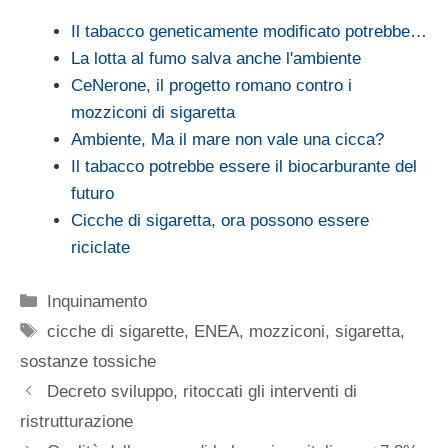
Il tabacco geneticamente modificato potrebbe…
La lotta al fumo salva anche l'ambiente
CeNerone, il progetto romano contro i
mozziconi di sigaretta
Ambiente, Ma il mare non vale una cicca?
Il tabacco potrebbe essere il biocarburante del
futuro
Cicche di sigaretta, ora possono essere
riciclate
Categorie
Inquinamento
Tag
cicche di sigarette
,
ENEA
,
mozziconi
,
sigaretta
,
sostanze tossiche
Decreto sviluppo, ritoccati gli interventi di
ristrutturazione