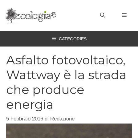
Vai
al
MEN
contenuto
CATEGORIES
Asfalto fotovoltaico,
Wattway è la strada
che produce
energia
5 Febbraio 2016
di
Redazione