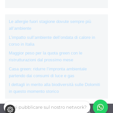
Le allergie fuori stagione dovute sempre più
all’ambiente
L’impatto sull’ambiente dell’ondata di calore in
corso in Italia
Maggior peso per la quota green con le
ristrutturazioni dal prossimo mese
Casa green: ridurre l’impronta ambientale
partendo dai consumi di luce e gas
I dettagli in merito alla biodiversità sulle Dolomiti
in questo momento storico
Vuoi pubblicare sul nostro network?
ecologiae.com © 2026. All right reserverd.