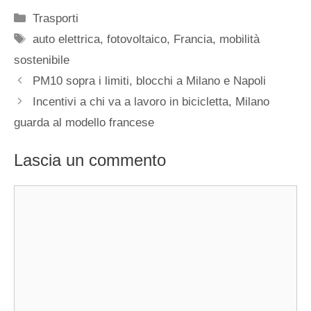
Categorie
Trasporti
Tag
auto elettrica
,
fotovoltaico
,
Francia
,
mobilità
sostenibile
PM10 sopra i limiti, blocchi a Milano e Napoli
Incentivi a chi va a lavoro in bicicletta, Milano
guarda al modello francese
Lascia un commento
Commento