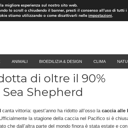
i la migliore esperienza sul nostro sito web.
ndo lo scroll o chiudendo il banner, presti il consenso all’uso di tutti i
RISPARMIO ENERGETICO
SPESA
TERMOVALO
ookie stiamo utilizzando o come disattivarli nelle
impostazioni
.
E
ANIMALI
BIOEDILIZIA & DESIGN
CLIMA
NATU
otta di oltre il 90%
 Sea Shepherd
d
canta vittoria: quest’anno ha ridotto all’osso la
caccia alle 
 Ufficialmente la stagione della caccia nel Pacifico si è chius
dato che dall’altra parte del mondo finora è stata estate e con