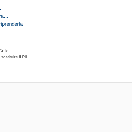
e…
iva…
riprenderla
rillo
ostituire il PIL