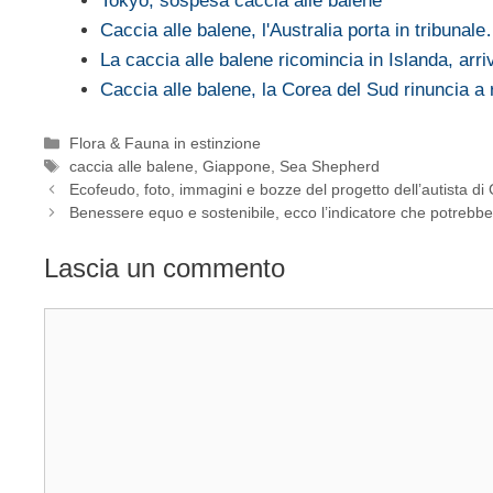
Tokyo, sospesa caccia alle balene
Caccia alle balene, l'Australia porta in tribunal
La caccia alle balene ricomincia in Islanda, arr
Caccia alle balene, la Corea del Sud rinuncia a 
Categorie
Flora & Fauna in estinzione
Tag
caccia alle balene
,
Giappone
,
Sea Shepherd
Ecofeudo, foto, immagini e bozze del progetto dell’autista di G
Benessere equo e sostenibile, ecco l’indicatore che potrebbe s
Lascia un commento
Commento