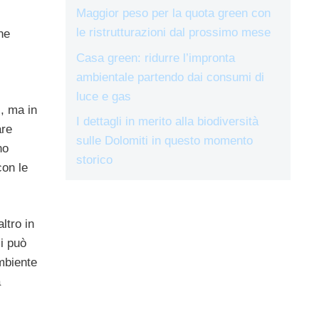
Maggior peso per la quota green con
le ristrutturazioni dal prossimo mese
ne
Casa green: ridurre l’impronta
ambientale partendo dai consumi di
luce e gas
i, ma in
I dettagli in merito alla biodiversità
are
sulle Dolomiti in questo momento
no
storico
con le
ltro in
si può
Ambiente
a