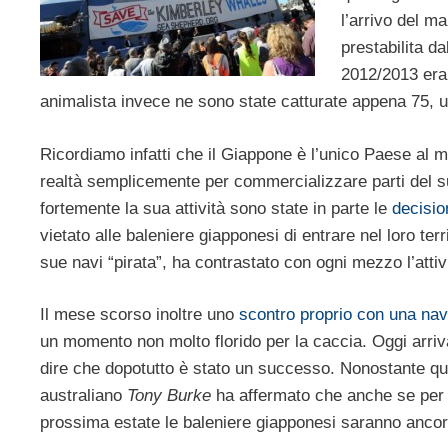
l’arrivo del m
prestabilita d
2012/2013 era 
animalista invece ne sono state catturate appena 75, u
Ricordiamo infatti che il Giappone è l’unico Paese al m
realtà semplicemente per commercializzare parti del su
fortemente la sua attività sono state in parte le
decisio
vietato alle baleniere giapponesi di entrare nel loro ter
sue navi “pirata”, ha contrastato con ogni mezzo l’atti
Il mese scorso inoltre uno
scontro proprio con una nave 
un momento non molto florido per la caccia. Oggi arriva
dire che dopotutto è stato un successo. Nonostante ques
australiano
Tony Burke
ha affermato che anche se per 
prossima estate le baleniere giapponesi saranno ancora 