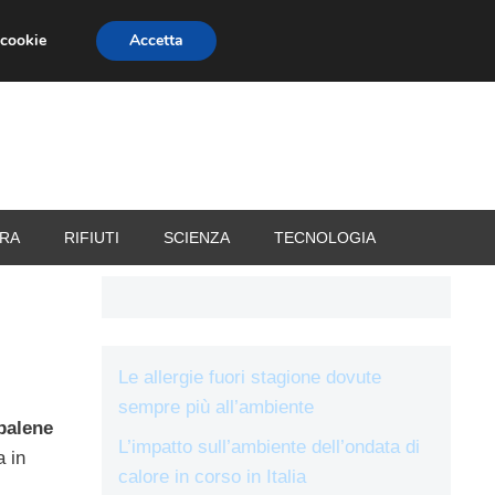
 cookie
Accetta
RIZZATORI
VACANZE
RA
RIFIUTI
SCIENZA
TECNOLOGIA
Le allergie fuori stagione dovute
sempre più all’ambiente
balene
L’impatto sull’ambiente dell’ondata di
a in
calore in corso in Italia