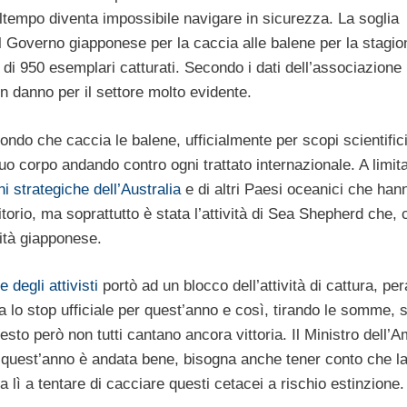
altempo diventa impossibile navigare in sicurezza. La soglia
al Governo giapponese per la caccia alle balene per la stagio
di 950 esemplari catturati. Secondo i dati dell’associazione
n danno per il settore molto evidente.
ondo che caccia le balene, ufficialmente per scopi scientific
o corpo andando contro ogni trattato internazionale. A limit
ni strategiche dell’Australia
e di altri Paesi oceanici che han
ritorio, ma soprattutto è stata l’attività di Sea Shepherd che, 
vità giapponese.
degli attivisti
portò ad un blocco dell’attività di cattura, pera
 lo stop ufficiale per quest’anno e così, tirando le somme, 
to però non tutti cantano ancora vittoria. Il Ministro dell’
quest’anno è andata bene, bisogna anche tener conto che l
lì a tentare di cacciare questi cetacei a rischio estinzione.