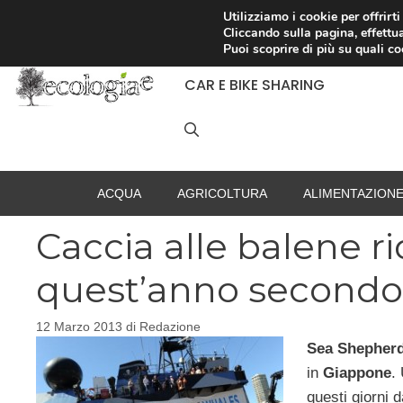
Vai
Utilizziamo i cookie per offrirt
Cliccando sulla pagina, effettua
al
RACCOLTA DIFFERENZIATA
Puoi scoprire di più su quali c
contenuto
CAR E BIKE SHARING
ACQUA
AGRICOLTURA
ALIMENTAZION
Caccia alle balene rid
quest’anno secondo
12 Marzo 2013
di
Redazione
Sea Shepher
in
Giappone
.
questi giorni 