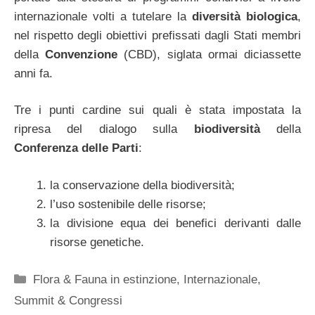
internazionale volti a tutelare la
diversità biologica
,
nel rispetto degli obiettivi prefissati dagli Stati membri
della
Convenzione
(CBD), siglata ormai diciassette
anni fa.
Tre i punti cardine sui quali è stata impostata la
ripresa del dialogo sulla
biodiversità
della
Conferenza delle Parti
:
la conservazione della biodiversità;
l’uso sostenibile delle risorse;
la divisione equa dei benefici derivanti dalle
risorse genetiche.
Categorie
Flora & Fauna in estinzione
,
Internazionale
,
Summit & Congressi