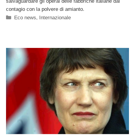
salvaguardare gli operai delle fabbriche italiane dal
contagio con la polvere di amianto.
Categorie
Eco news
,
Internazionale