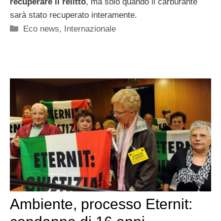
recuperare il relitto
, ma solo quando il carburante
sarà stato recuperato interamente.
Categorie
Eco news
,
Internazionale
Ambiente, processo Eternit: