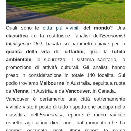
Quali sono le
città più vivibili
del mondo
? Una
classifica
ce la restituisce l’analisi dell’
Economist
Intelligence Unit
, basata su parametri chiave per la
qualità della vita
dei
cittadini
, quali la
tutela
ambientale
, la sicurezza, il sistema sanitario, la
promozione di attività culturali. Gli analisti hanno
preso in considerazione in totale 140 località. Sul
podio troviamo
Melbourne
in Australia, seguita a ruota
da
Vienna
, in Austria, e da
Vancouver
, in Canada.
Vancouver è certamente una città estremamente
vivibile visto il posto di tutto rispetto che occupa nella
classifica dell’
Economist
, eppure è meno vivibile
rispetto agli ultimi dieci anni, dal momento che ha
sempre occupato, negli ultimi report, la prima