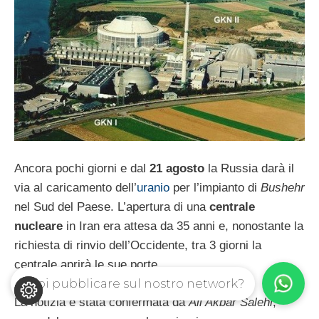
Ancora pochi giorni e dal
21 agosto
la Russia darà il
via al caricamento dell’
uranio
per l’impianto di
Bushehr
nel Sud del Paese. L’apertura di una
centrale
nucleare
in Iran era attesa da 35 anni e, nonostante la
richiesta di rinvio dell’Occidente, tra 3 giorni la
centrale aprirà le sue porte.
Vuoi pubblicare sul nostro network?
La notizia è stata confermata da
Ali Akbar Salehi
,