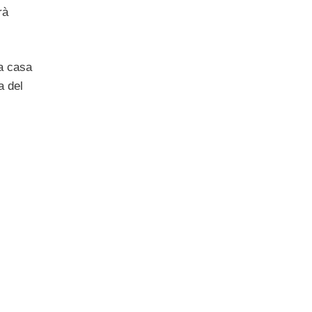
rà
ta casa
a del