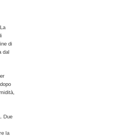
 La
i
ine di
a dal
per
 dopo
midità,
a. Due
e la