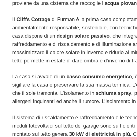
proviene da una cisterna che raccoglie l’
acqua piovan
Il
Cliffs Cottage
di Furman è la prima casa completam
ambientalmente responsabile, sostenibile, con tecniche 
casa dispone di un
design solare passivo
, che integr
raffreddamento e di riscaldamento e di illuminazione art
massimizzare il calore solare in inverno e ridurlo al m
tetto permette in estate di dare ombra e d’inverno di tra
La casa si avvale di un
basso consumo energetico
, 
sigillare la casa e preservare la sua massa termica. L’
che il sole tramonta. L’isolamento in
schiuma spray
, 
allergeni inquinanti ed anche il rumore. L’isolamento in
Il sistema di riscaldamento e raffreddamento e le tecno
moduli fotovoltaici sul tetto del garage sono sufficienti 
montato sul tetto genera
30 kW di elettricità in più.
C’