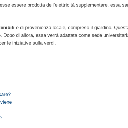
vesse essere prodotta dell’elettricità supplementare, essa sa
enibili
e di provenienza locale, compreso il giardino. Ques
to. Dopo di allora, essa verrà adattata come sede universitari
er le iniziative sulla verdi.
sare?
nviene
i?