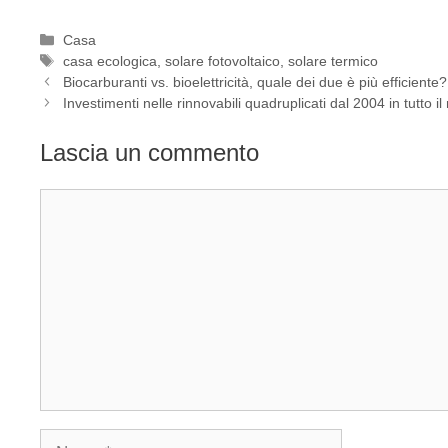
Categorie
Casa
Tag
casa ecologica
,
solare fotovoltaico
,
solare termico
Biocarburanti vs. bioelettricità, quale dei due è più efficiente?
Investimenti nelle rinnovabili quadruplicati dal 2004 in tutto i
Lascia un commento
Commento
Nome