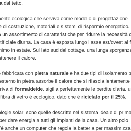
a
dal tetto.
ente ecologica che serviva come modello di progettazione
di costruzione, materiali e sistemi di risparmio energetico.
a un assortimento di caratteristiche per ridurre la necessità d
ificiale diurna. La casa è esposta lungo l’asse est/ovest al f
inimo in estate. Sul lato sud del cottage, una lunga sporgenz
ttenere il calore.
è fabbricata con
pietra naturale
e ha due tipi di isolamento 
esterno in pietra assorbe il calore che si rilascia lentamente
priva di
formaldeide
, sigilla perfettamente le perdite d’aria, u
 fibra di vetro è ecologico, dato che è
riciclato per il 25%
.
logie solari sono quelle descritte nel sistema ideale di prim
per dare energia a tutti gli impianti della casa. Un altro polo
è anche un computer che regola la batteria per massimizzar