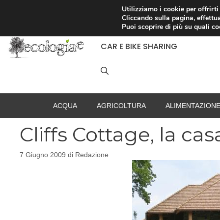
Vai
Utilizziamo i cookie per offrirt
Cliccando sulla pagina, effettua
al
RACCOLTA DIFFERENZIATA
Puoi scoprire di più su quali c
contenuto
CAR E BIKE SHARING
ACQUA
AGRICOLTURA
ALIMENTAZION
Cliffs Cottage, la ca
7 Giugno 2009
di
Redazione