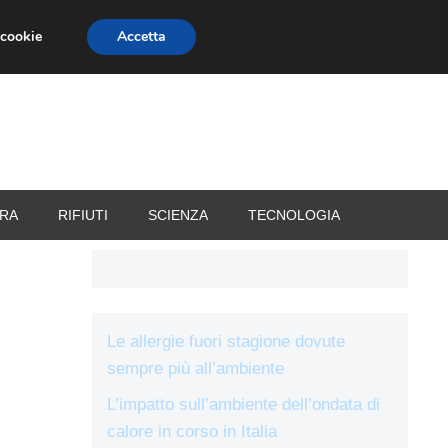
 cookie
Accetta
RIZZATORI
VACANZE
RA
RIFIUTI
SCIENZA
TECNOLOGIA
Le allergie fuori stagione dovute
sempre più all’ambiente
L’impatto sull’ambiente dell’ondata di
calore in corso in Italia