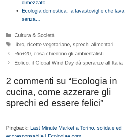
dimezzato
Ecologia domestica, la lavastoviglie che lava
senza…
Categorie
Cultura & Società
Tag
libro
,
ricette vegetariane
,
sprechi alimentari
Rio+20, cosa chiedono gli ambientalisti
Eolico, il Global Wind Day dà speranze all’Italia
2 commenti su “Ecologia in
cucina, come azzerare gli
sprechi ed essere felici”
Pingback:
Last Minute Market a Torino, solidale ed
ecoresponsabile | Ecologiae.com