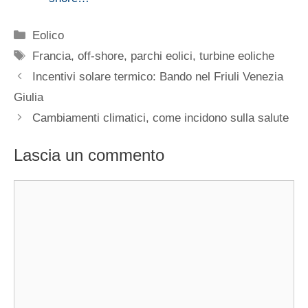
Categorie
Eolico
Tag
Francia
,
off-shore
,
parchi eolici
,
turbine eoliche
Incentivi solare termico: Bando nel Friuli Venezia
Giulia
Cambiamenti climatici, come incidono sulla salute
Lascia un commento
Commento