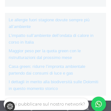
Le allergie fuori stagione dovute sempre più
all’ambiente
L’impatto sull’ambiente dell’ondata di calore in
corso in Italia
Maggior peso per la quota green con le
ristrutturazioni dal prossimo mese
Casa green: ridurre l’impronta ambientale
partendo dai consumi di luce e gas
I dettagli in merito alla biodiversità sulle Dolomiti
in questo momento storico
Vuoi pubblicare sul nostro network?
ecologiae.com © 2026. All right reserverd.