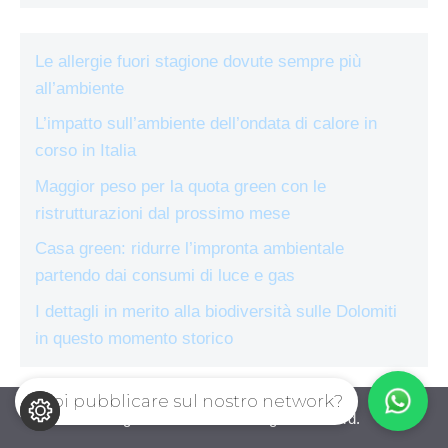
Le allergie fuori stagione dovute sempre più
all’ambiente
L’impatto sull’ambiente dell’ondata di calore in
corso in Italia
Maggior peso per la quota green con le
ristrutturazioni dal prossimo mese
Casa green: ridurre l’impronta ambientale
partendo dai consumi di luce e gas
I dettagli in merito alla biodiversità sulle Dolomiti
in questo momento storico
Vuoi pubblicare sul nostro network?
ecologiae.com © 2026. All right reserverd.