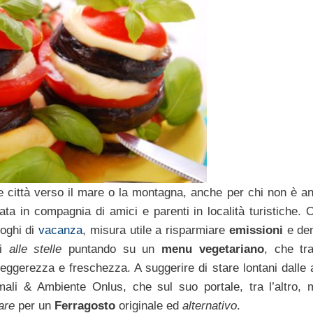
le città verso il mare o la montagna, anche per chi non è an
ta in compagnia di amici e parenti in località turistiche. O
uoghi di
vacanza
, misura utile a risparmiare
emissioni
e den
mi
alle stelle
puntando su un
menu vegetariano
, che tra
leggerezza e freschezza. A suggerire di stare lontani dalle 
mali & Ambiente Onlus, che sul suo portale, tra l’altro, 
are
per un
Ferragosto
originale ed
alternativo
.