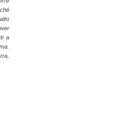
erre
nché
alto
over
ti a
ima.
rra,