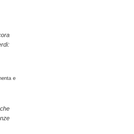
cora
rdi:
 menta e
 che
anze