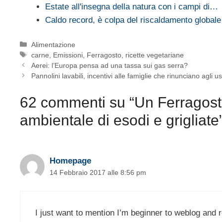
Estate all'insegna della natura con i campi di…
Caldo record, è colpa del riscaldamento globale
Categorie
Alimentazione
Tag
carne
,
Emissioni
,
Ferragosto
,
ricette vegetariane
Aerei: l’Europa pensa ad una tassa sui gas serra?
Pannolini lavabili, incentivi alle famiglie che rinunciano agli u
62 commenti su “Un Ferragosto
ambientale di esodi e grigliate
Homepage
14 Febbraio 2017 alle 8:56 pm
I just want to mention I’m beginner to weblog and r