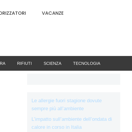
RIZZATORI
VACANZE
RA
RIFIUTI
SCIENZA
TECNOLOGIA
Le allergie fuori stagione dovute
sempre più all’ambiente
L’impatto sull’ambiente dell’ondata di
calore in corso in Italia