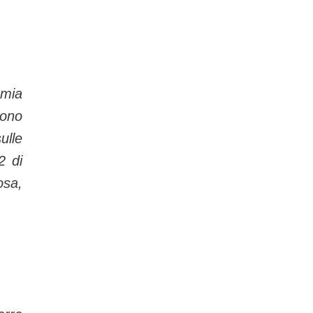
rmia
sono
ulle
2 di
osa,