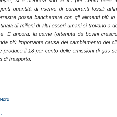
Meyer, si è divorata fino al 40 per cento delle t
genti quantità di riserve di carburanti fossili affi
rrestre possa banchettare con gli alimenti più in 
naia di milioni di altri esseri umani si trovano a d
te. E ancora: la carne (ottenuta da bovini cresciu
onda più importante causa del cambiamento del cl
me produce il 18 per cento delle emissioni di gas se
 di trasporto.
 Nord
…
i…