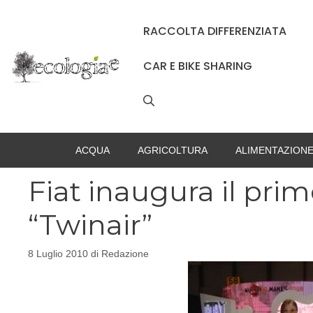
Vai
al
RACCOLTA DIFFERENZIATA
contenuto
CAR E BIKE SHARING
ACQUA
AGRICOLTURA
ALIMENTAZION
Fiat inaugura il pri
“Twinair”
8 Luglio 2010
di
Redazione