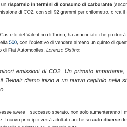
n un
risparmio in termini di consumo di carburante
(secon
’emissione di CO2, con soli 92 grammi per chilometro, circa il
 Castello del Valentino di Torino, ha annunciato che produrrà 
della
500
, con l’obiettivo di vendere almeno un quinto di ques
o di Fiat Automobiles,
Lorenzo Sistino
:
 minori emissioni di CO2. Un primato importante,
il Twinair diamo inizio a un nuovo capitolo nella st
to.
vesse avere il successo sperato, non solo aumenteranno i m
e il nuovo principio verrà adottato anche su
auto diverse
del