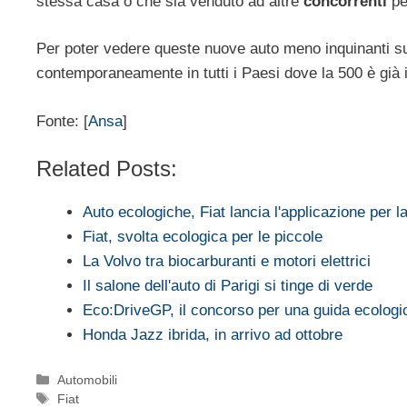
stessa casa o che sia venduto ad altre
concorrenti
pe
Per poter vedere queste nuove auto meno inquinanti 
contemporaneamente in tutti i Paesi dove la 500 è già 
Fonte: [
Ansa
]
Related Posts:
Auto ecologiche, Fiat lancia l'applicazione per 
Fiat, svolta ecologica per le piccole
La Volvo tra biocarburanti e motori elettrici
Il salone dell'auto di Parigi si tinge di verde
Eco:DriveGP, il concorso per una guida ecolog
Honda Jazz ibrida, in arrivo ad ottobre
Categorie
Automobili
Tag
Fiat