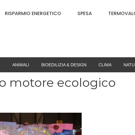
RISPARMIO ENERGETICO
SPESA
TERMOVALO
E
ANIMALI
BIOEDILIZIA & DESIGN
CLIMA
NATU
mo motore ecologico