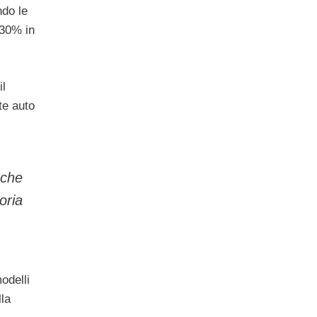
do le
 30% in
il
te auto
 che
oria
odelli
la