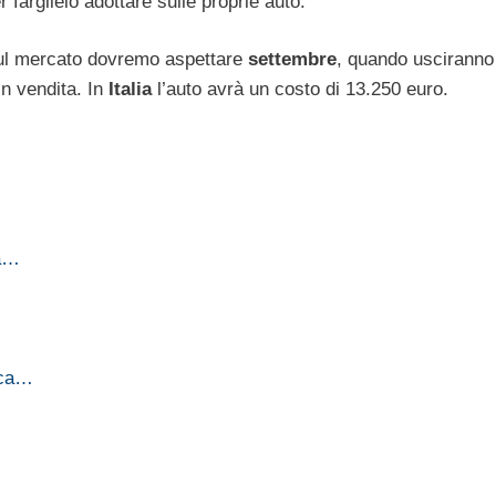
r farglielo adottare sulle proprie auto.
sul mercato dovremo aspettare
settembre
, quando usciranno
in vendita. In
Italia
l’auto avrà un costo di 13.250 euro.
la…
ica…