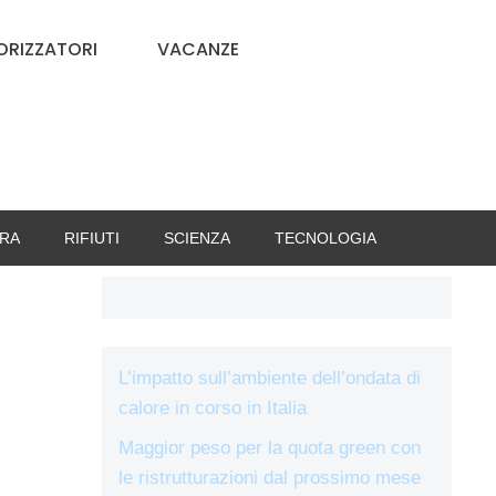
RIZZATORI
VACANZE
RA
RIFIUTI
SCIENZA
TECNOLOGIA
L’impatto sull’ambiente dell’ondata di
calore in corso in Italia
Maggior peso per la quota green con
le ristrutturazioni dal prossimo mese