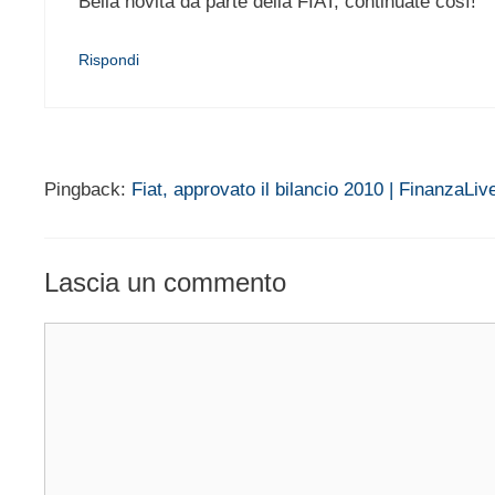
Bella novità da parte della FIAT, continuate così!
Rispondi
Pingback:
Fiat, approvato il bilancio 2010 | FinanzaLiv
Lascia un commento
Commento