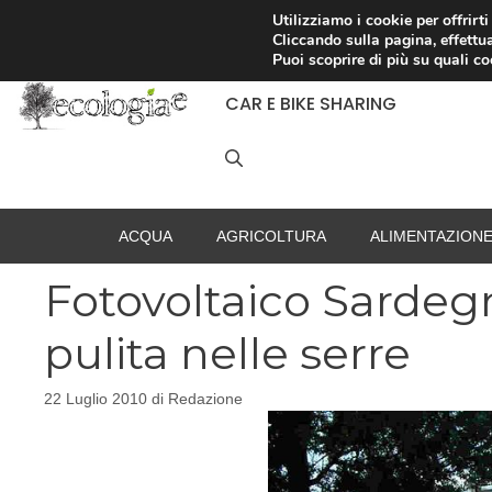
Vai
Utilizziamo i cookie per offrirt
Cliccando sulla pagina, effettua
al
RACCOLTA DIFFERENZIATA
Puoi scoprire di più su quali c
contenuto
CAR E BIKE SHARING
ACQUA
AGRICOLTURA
ALIMENTAZION
Fotovoltaico Sardegna
pulita nelle serre
22 Luglio 2010
di
Redazione