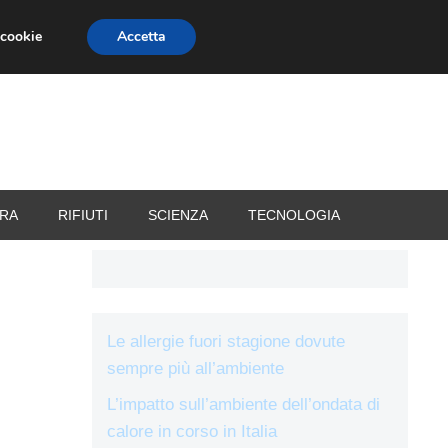
 cookie
Accetta
RIZZATORI
VACANZE
RA
RIFIUTI
SCIENZA
TECNOLOGIA
a
Le allergie fuori stagione dovute
sempre più all’ambiente
L’impatto sull’ambiente dell’ondata di
calore in corso in Italia