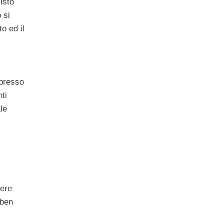
isto
o si
o ed il
 presso
ti
le
tere
 ben