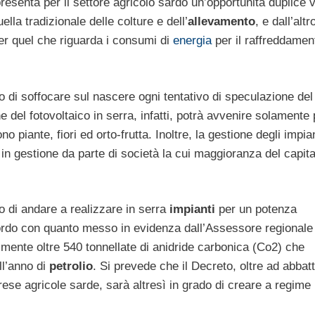
esenta per il settore agricolo sardo un’opportunità duplice v
uella tradizionale delle colture e dell’
allevamento
, e dall’altr
r quel che riguarda i consumi di
energia
per il raffreddament
do di soffocare sul nascere ogni tentativo di speculazione del
one del fotovoltaico in serra, infatti, potrà avvenire solamente
 piante, fiori ed orto-frutta. Inoltre, la gestione degli impian
 in gestione da parte di società la cui maggioranza del capita
o di andare a realizzare in serra
impianti
per un potenza
rdo con quanto messo in evidenza dall’Assessore regionale
mente oltre 540 tonnellate di anidride carbonica (Co2) che
l’anno di
petrolio
. Si prevede che il Decreto, oltre ad abbat
mprese agricole sarde, sarà altresì in grado di creare a regime