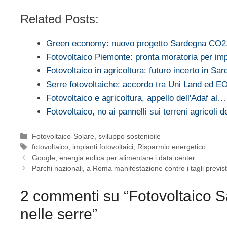
Related Posts:
Green economy: nuovo progetto Sardegna CO2
Fotovoltaico Piemonte: pronta moratoria per im
Fotovoltaico in agricoltura: futuro incerto in Sa
Serre fotovoltaiche: accordo tra Uni Land ed E
Fotovoltaico e agricoltura, appello dell'Adaf al…
Fotovoltaico, no ai pannelli sui terreni agricoli 
Categorie
Fotovoltaico-Solare
,
sviluppo sostenibile
Tag
fotovoltaico
,
impianti fotovoltaici
,
Risparmio energetico
Google, energia eolica per alimentare i data center
Parchi nazionali, a Roma manifestazione contro i tagli previ
2 commenti su “Fotovoltaico Sa
nelle serre”