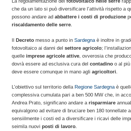
La regolamentazione del
fotovoltaico nelle serre
rappr
che da un lato si può diversificare l’attività rispetto a q
possono andare ad
abbattere i costi di produzione
pe
riscaldamento delle serre
.
Il
Decreto
messo a punto in
Sardegna
è inoltre in gra
fotovoltaico ai danni del
settore agricolo
; l’installazi
quelle
imprese agricole attive
, ovverosia che producono
dovrà essere ad esclusiva cura del
contadino
o al più
deve essere comunque in mano agli
agricoltori
.
L’obiettivo sul territorio della
Regione Sardegna
è quell
complessiva cumulata pari a ben 500 MW che, in acco
Andrea Prato, significano andare a
risparmiare
annual
equivalgono ad evitare di bruciare ben 180 tonnellate al
sensiilmente i costi ed a diversificare i ricavi delle i
seimila nuovi
posti di lavoro
.