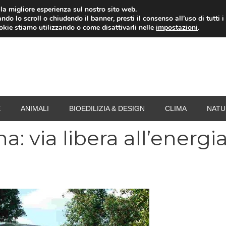
i la migliore esperienza sul nostro sito web.
ndo lo scroll o chiudendo il banner, presti il consenso all’uso di tutti i
RISPARMIO ENERGETICO
SPESA
TERMOVALO
ookie stiamo utilizzando o come disattivarli nelle
impostazioni
.
E
ANIMALI
BIOEDILIZIA & DESIGN
CLIMA
NATU
: via libera all’energi