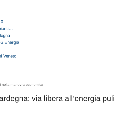
.0
pianti…
rdegna
OS Energia
del Veneto
sti nella manovra economica
rdegna: via libera all’energia pul