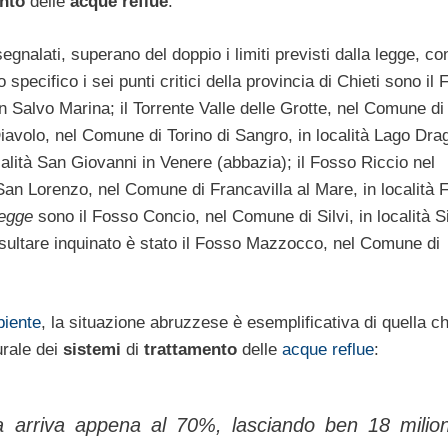
nto
delle
acque reflue
.
i segnalati, superano del doppio i limiti previsti dalla legge, co
specifico i sei punti critici della provincia di Chieti sono il
n Salvo Marina; il Torrente Valle delle Grotte, nel Comune d
iavolo, nel Comune di Torino di Sangro, in località Lago Drag
lità San Giovanni in Venere (abbazia); il Fosso Riccio nel
San Lorenzo, nel Comune di Francavilla al Mare, in località 
legge
sono il Fosso Concio, nel Comune di Silvi, in località Si
isultare inquinato è stato il Fosso Mazzocco, nel Comune di
iente
, la situazione abruzzese è esemplificativa di quella c
urale dei
sistemi
di
trattamento
delle
acque reflue
:
lia arriva appena al 70%, lasciando ben 18 milion