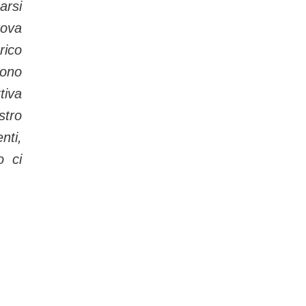
arsi
rova
rico
sono
tiva
stro
nti,
o ci