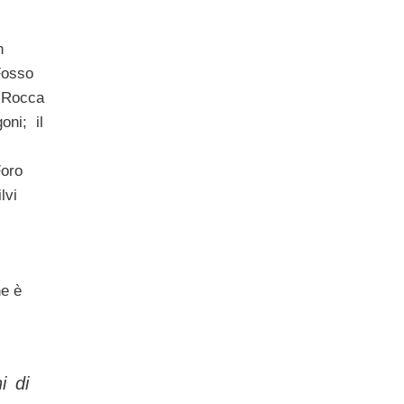
n
 Fosso
i Rocca
oni; il
Foro
lvi
he è
i di