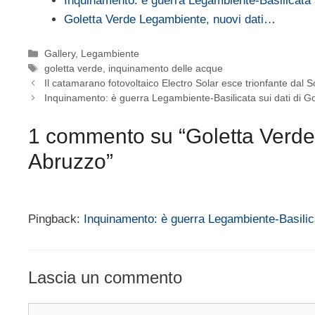
Inquinamento: è guerra Legambiente-Basilicata
Goletta Verde Legambiente, nuovi dati…
Categorie
Gallery
,
Legambiente
Tag
goletta verde
,
inquinamento delle acque
Il catamarano fotovoltaico Electro Solar esce trionfante dal S
Inquinamento: è guerra Legambiente-Basilicata sui dati di G
1 commento su “Goletta Verde L
Abruzzo”
Pingback:
Inquinamento: è guerra Legambiente-Basilica
Lascia un commento
Commento