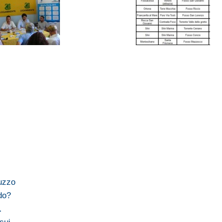
ruzzo
do?
…