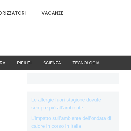
RIZZATORI
VACANZE
RA
RIFIUTI
SCIENZA
TECNOLOGIA
Le allergie fuori stagione dovute
sempre più all’ambiente
L’impatto sull’ambiente dell’ondata di
calore in corso in Italia