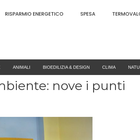
RISPARMIO ENERGETICO
SPESA
TERMOVALO
E
ANIMALI
BIOEDILIZIA & DESIGN
CLIMA
NATU
biente: nove i punti