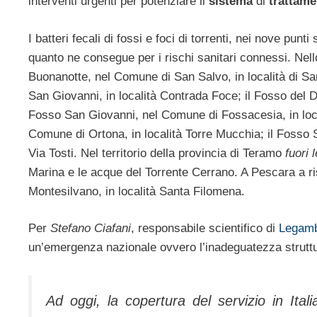
interventi urgenti per potenziare il
sistema
di
trattame
I batteri fecali di fossi e foci di torrenti, nei nove punt
quanto ne consegue per i rischi sanitari connessi. Nello 
Buonanotte, nel Comune di San Salvo, in località di Sa
San Giovanni, in località Contrada Foce; il Fosso del D
Fosso San Giovanni, nel Comune di Fossacesia, in loca
Comune di Ortona, in località Torre Mucchia; il Fosso 
Via Tosti. Nel territorio della provincia di Teramo
fuori 
Marina e le acque del Torrente Cerrano. A Pescara a r
Montesilvano, in località Santa Filomena.
Per
Stefano Ciafani
, responsabile scientifico di
Legamb
un’emergenza nazionale ovvero l’inadeguatezza strutt
Ad oggi, la copertura del servizio in Ita