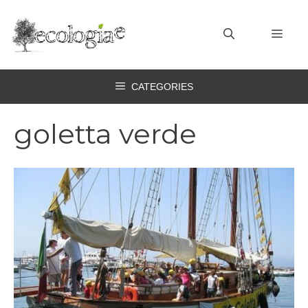
Vai
al
MEN
contenuto
CATEGORIES
goletta verde