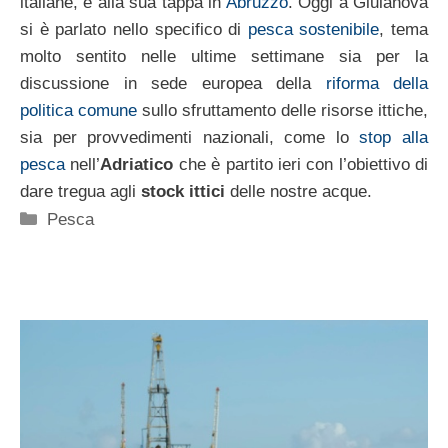
italiane, è alla sua tappa in
Abruzzo
. Oggi a Giulanova
si è parlato nello specifico di
pesca sostenibile
, tema
molto sentito nelle ultime settimane sia per la
discussione in sede europea della
riforma della
politica comune
sullo sfruttamento delle risorse ittiche,
sia per provvedimenti nazionali, come lo
stop alla
pesca
nell’
Adriatico
che è partito ieri con l’obiettivo di
dare tregua agli
stock ittici
delle nostre acque.
Categorie
Pesca