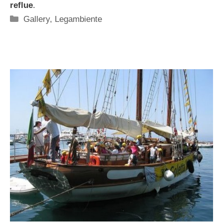
reflue
.
Categorie
Gallery
,
Legambiente