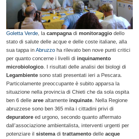
Goletta Verde
, la
campagna
di
monitoraggio
dello
stato di salute delle acque e delle coste italiane, alla
sua tappa in
Abruzzo
ha rilevato ben nove punti critici
per quanto concerne i livelli di
inquinamento
microbiologico
. I risultati delle analisi dei biologi di
Legambiente
sono stati presentati ieri a Pescara.
Particolamente preoccupante è subito apparsa la
situazione nella provincia di Chieti che da sola ospita
ben 6 delle
aree
altamente
inquinate
. Nella Regione
abruzzese sono ben 365 mila i cittadini privi di
depuratore
ed urgono, secondo quanto affermato
dall’associazione ambientalista, interventi urgenti per
potenziare il
sistema
di
trattamento
delle
acque