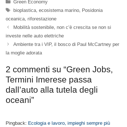
Categorie
Green Economy
Tag
bioplastica
,
ecosistema marino
,
Posidonia
oceanica
,
riforestazione
Mobilità sostenibile, non c’è crescita se non si
investe nelle auto elettriche
Ambiente tra i VIP, il bosco di Paul McCartney per
la moglie adorata
2 commenti su “Green Jobs,
Termini Imerese passa
dall’auto alla tutela degli
oceani”
Pingback:
Ecologia e lavoro, impieghi sempre più