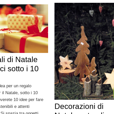
li di Natale
ci sotto i 10
dea per un regalo
 il Natale, sotto i 10
verete 10 idee per fare
Decorazioni di
tenibili e attenti
 Si spazia tra oggetti