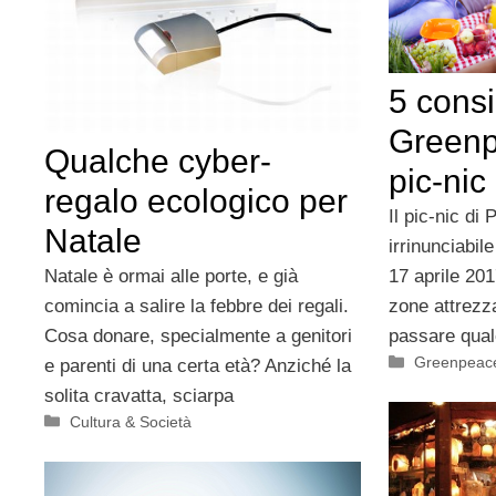
5 consi
Greenp
Qualche cyber-
pic-nic
regalo ecologico per
Il pic-nic di
Natale
irrinunciabile
Natale è ormai alle porte, e già
17 aprile 201
comincia a salire la febbre dei regali.
zone attrezza
Cosa donare, specialmente a genitori
passare qual
Categorie
Greenpeac
e parenti di una certa età? Anziché la
solita cravatta, sciarpa
Categorie
Cultura & Società