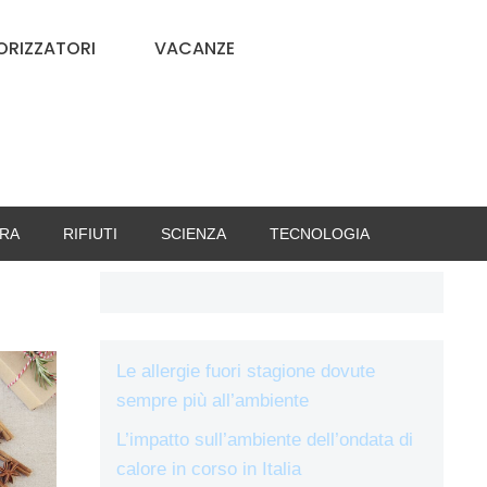
RIZZATORI
VACANZE
RA
RIFIUTI
SCIENZA
TECNOLOGIA
Le allergie fuori stagione dovute
sempre più all’ambiente
L’impatto sull’ambiente dell’ondata di
calore in corso in Italia