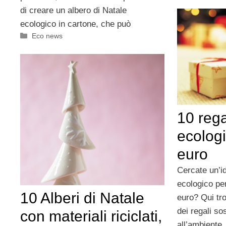
di creare un albero di Natale
ecologico in cartone, che può
Categorie
Eco news
10 rega
ecologi
euro
Cercate un’i
ecologico per
10 Alberi di Natale
euro? Qui tro
dei regali sos
con materiali riciclati,
all’ambiente.