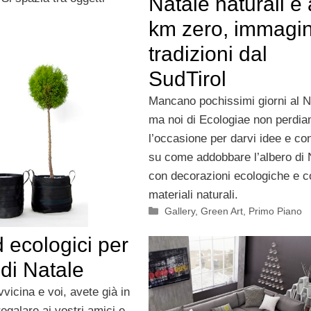
Natale naturali e 
km zero, immagin
tradizioni dal
SudTirol
Mancano pochissimi giorni al N
ma noi di Ecologiae non perdi
l’occasione per darvi idee e con
su come addobbare l’albero di 
con decorazioni ecologiche e c
materiali naturali.
Categorie
Gallery
,
Green Art
,
Primo Piano
 ecologici per
 di Natale
vvicina e voi, avete già in
egalare ai vostri amici e