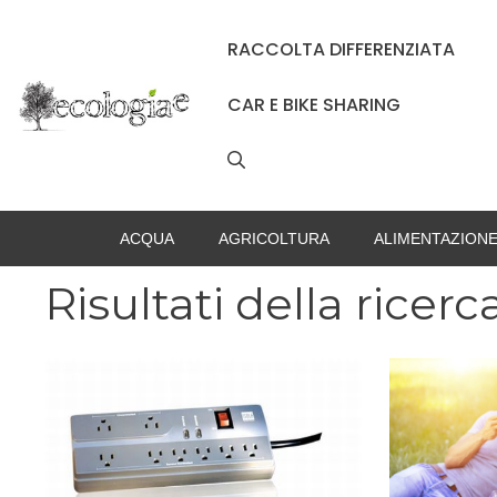
Vai
al
RACCOLTA DIFFERENZIATA
contenuto
CAR E BIKE SHARING
ACQUA
AGRICOLTURA
ALIMENTAZION
Risultati della ricerc