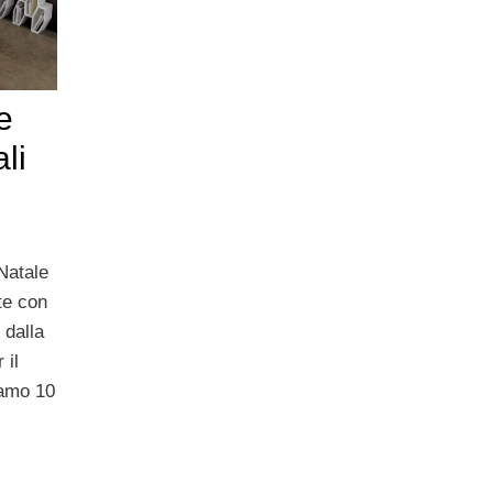
e
li
 Natale
te con
 dalla
 il
iamo 10