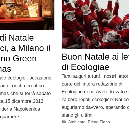
di Natale
ci, a Milano il
Buon Natale ai let
ino Green
di Ecologiae
mas
Tanti auguri a tutti i nostri lettor
ale ecologici, occasione
parte dell’intera redazione di
lano con il mercatino
Ecologiae.com. Avete trovato s
mas che si terrà sabato
l’albero regali ecologici? Noi ce
ca 15 dicembre 2013
auguriamo davvero, sperando 
nderia Napoleonica
siano gli ultimi
quartiere
Categorie
Ambiente
,
Primo Piano