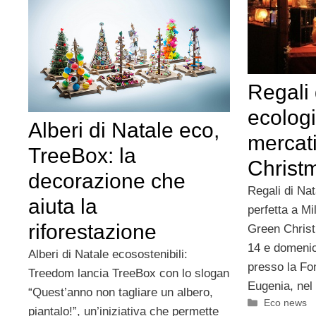
Regali 
ecologi
Alberi di Natale eco,
mercat
TreeBox: la
Christ
decorazione che
Regali di Nat
aiuta la
perfetta a Mi
riforestazione
Green Christ
14 e domeni
Alberi di Natale ecosostenibili:
presso la Fo
Treedom lancia TreeBox con lo slogan
Eugenia, nel 
“Quest’anno non tagliare un albero,
Categorie
Eco news
piantalo!”, un’iniziativa che permette