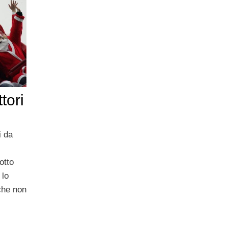
tori
i da
otto
 lo
che non