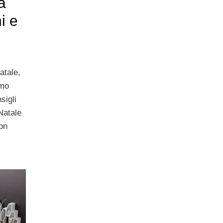
a
i e
atale,
amo
sigli
Natale
on