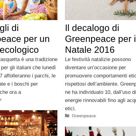
gli di
Il decalogo di
eace per un
Greenpeace per i
 ecologico
Natale 2016
 Pasquetta è una tradizione
Le festività natalizie possono
 per gli italiani che lunedì
diventare un’occasione per
7 affolleranno i parchi, le
promuovere comportamenti etic
te e i boschi per
rispettosi dell’ambiente. Gree
che ora a
ne ha individuato 10, dall’uso di
e
energie rinnovabili fino agli acq
etici.
Categorie
Greenpeace