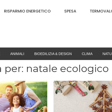
RISPARMIO ENERGETICO
SPESA
TERMOVALO
E
ANIMALI
BIOEDILIZIA & DESIGN
CLIMA
NATU
a per:
natale ecologico