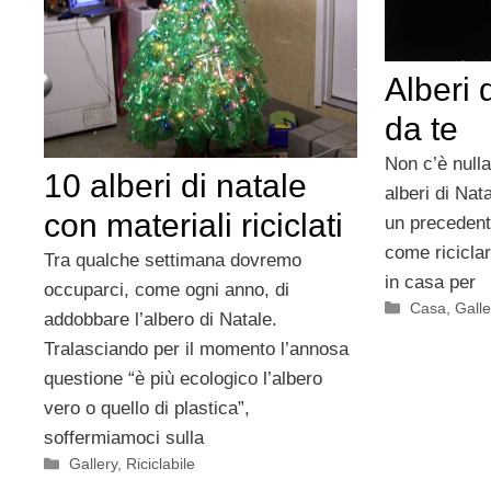
Alberi 
da te
Non c’è nulla
10 alberi di natale
alberi di Nat
con materiali riciclati
un precedent
come riciclar
Tra qualche settimana dovremo
in casa per
occuparci, come ogni anno, di
Categorie
Casa
,
Galle
addobbare l’albero di Natale.
Tralasciando per il momento l’annosa
questione “è più ecologico l’albero
vero o quello di plastica”,
soffermiamoci sulla
Categorie
Gallery
,
Riciclabile