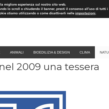
i la migliore esperienza sul nostro sito web.
ndo lo scroll o chiudendo il banner, presti il consenso all’uso di tutti i
RISPARMIO ENERGETICO
SPESA
TERMOVALO
ookie stiamo utilizzando o come disattivarli nelle
impostazioni
.
E
ANIMALI
BIOEDILIZIA & DESIGN
CLIMA
NATU
o nel 2009 una tessera