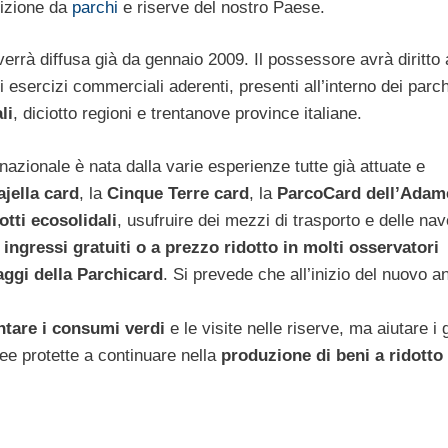
sizione da
parchi
e riserve del nostro Paese.
errà diffusa già da gennaio 2009. Il possessore avrà diritto 
li esercizi commerciali aderenti, presenti all’interno dei parch
li
, diciotto regioni e trentanove province italiane.
 nazionale è nata dalla varie esperienze tutte già attuate e
jella card
, la
Cinque Terre card
,
la
ParcoCard dell’Adam
otti ecosolidali
, usufruire dei mezzi di trasporto e delle nav
,
ingressi gratuiti o a prezzo ridotto in molti osservatori
aggi della Parchicard
. Si prevede che all’inizio del nuovo a
tare i consumi verdi
e le visite nelle riserve, ma aiutare i 
 aree protette a continuare nella
produzione di beni a ridotto