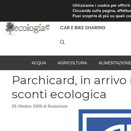
Vai
Utilizziamo i cookie per offrirt
Cliccando sulla pagina, effettua
al
RACCOLTA DIFFERENZIATA
Puoi scoprire di più su quali c
contenuto
CAR E BIKE SHARING
ACQUA
AGRICOLTURA
ALIMENTAZION
Parchicard, in arriv
sconti ecologica
28 Ottobre 2008
di
Redazione