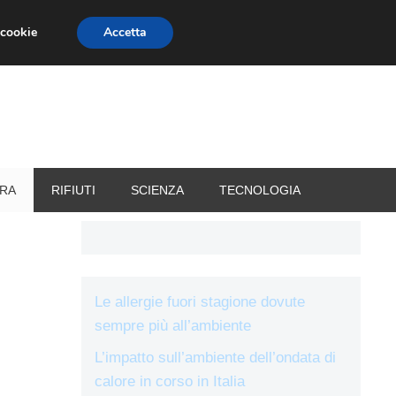
 cookie
Accetta
RIZZATORI
VACANZE
RA
RIFIUTI
SCIENZA
TECNOLOGIA
Le allergie fuori stagione dovute
sempre più all’ambiente
L’impatto sull’ambiente dell’ondata di
calore in corso in Italia