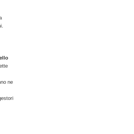
a
i.
ello
ette
nno ne
gestori