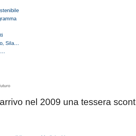
stenibile
rogramma
ti
o, Sila…
19…
futuro
arrivo nel 2009 una tessera scont