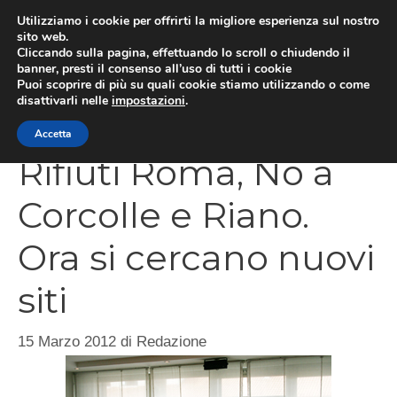
Vai
Utilizziamo i cookie per offrirti la migliore esperienza sul nostro
al
sito web.
MEN
Cliccando sulla pagina, effettuando lo scroll o chiudendo il
contenuto
banner, presti il consenso all’uso di tutti i cookie
Puoi scoprire di più su quali cookie stiamo utilizzando o come
disattivarli nelle
impostazioni
.
CATEGORIES
Accetta
Rifiuti Roma, No a
Corcolle e Riano.
Ora si cercano nuovi
siti
15 Marzo 2012
di
Redazione