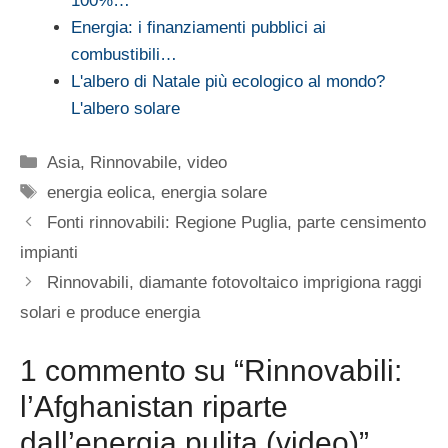
100%…
Energia: i finanziamenti pubblici ai
combustibili…
L'albero di Natale più ecologico al mondo?
L'albero solare
Categorie
Asia
,
Rinnovabile
,
video
Tag
energia eolica
,
energia solare
Fonti rinnovabili: Regione Puglia, parte censimento
impianti
Rinnovabili, diamante fotovoltaico imprigiona raggi
solari e produce energia
1 commento su “Rinnovabili:
l’Afghanistan riparte
dall’energia pulita (video)”