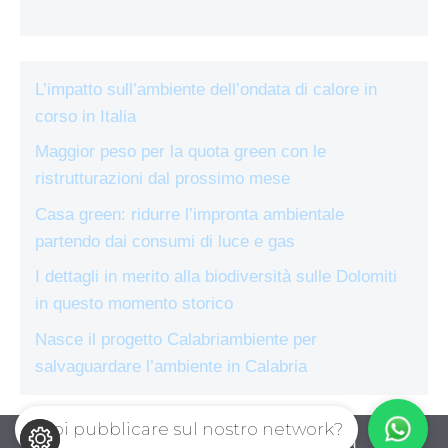
L’impatto sull’ambiente dell’ondata di calore in
corso in Italia
Maggior peso per la quota green con le
ristrutturazioni dal prossimo mese
Casa green: ridurre l’impronta ambientale
partendo dai consumi di luce e gas
I dettagli in merito alla biodiversità sulle Dolomiti
in questo momento storico
Nasce il progetto Calabriambiente per
salvaguardare l’ambiente in Calabria
Vuoi pubblicare sul nostro network?
ecologiae.com © 2026. All right reserverd.